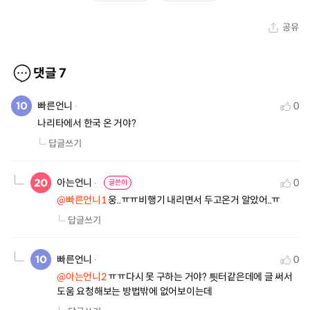
공유
댓글
7
빠른언니
0
나리타에서 한국 온 거야?
답글쓰기
아는언니
0
글쓴이
@빠른언니1
 웅..ㅠㅠ비행기 내리면서 두고온거 알았어..ㅠ
답글쓰기
빠른언니
0
@아는언니2
 ㅠㅠ다시 못 구하는 거야? 틧터같은데에 글 써서 
도움 요청해보는 방법밖에 없어보이는데