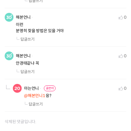
답글쓰기
해본언니
0
이런

분명히 찾을 방법은 있을 거야
답글쓰기
해본언니
0
안경태같냐 꼭
답글쓰기
아는언니
0
글쓴이
@해본언니1
 응?
답글쓰기
삭제된 댓글입니다.