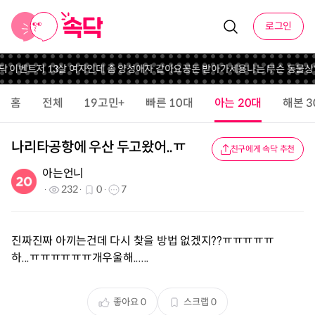
로그인
닥 이벤트
저 13살 여자인데 좀 양성애자 같아요
꽁돈 받아가세용
나는 무슨 동물상
홈
전체
19고민+
빠른 10대
아는 20대
해본 3
나리타공항에 우산 두고왔어..ㅠ
친구에게 속닥 추천
아는언니
232
0
7
진짜진짜 아끼는건데 다시 찾을 방법 없겠지??ㅠㅠㅠㅠㅠ
하...ㅠㅠㅠㅠㅠㅠ개우울해......
좋아요
0
스크랩
0