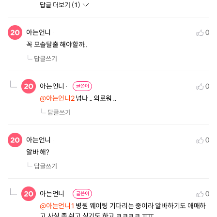
답글 더보기 (
1
)
아는언니
0
꼭 모솔탈출 해야할까..
답글쓰기
아는언니
0
글쓴이
@아는언니2
 넘나 .. 외로워 ..
답글쓰기
아는언니
0
알바 해?
답글쓰기
아는언니
0
글쓴이
@아는언니1
 병원 웨이팅 기다리는 중이라 알바하기도 애매하
고 사실 좀 쉬고 싶기도 하고 ㅋㅋㅋㅋ ㅠㅠ