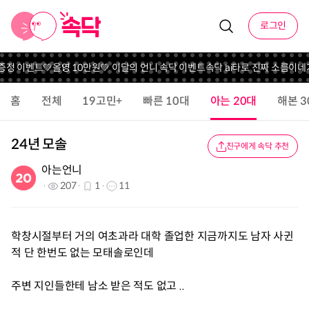
로그인
 증정 이벤트
💚올영 10만원💚 이달의 언니 속닥 이벤트
속닥 ai타로 진짜 소름이네
가
홈
전체
19고민+
빠른 10대
아는 20대
해본 3
24년 모솔
친구에게 속닥 추천
아는언니
207
1
11
학창시절부터 거의 여초과라 대학 졸업한 지금까지도 남자 사귄
적 단 한번도 없는 모태솔로인데
주변 지인들한테 남소 받은 적도 없고 ..