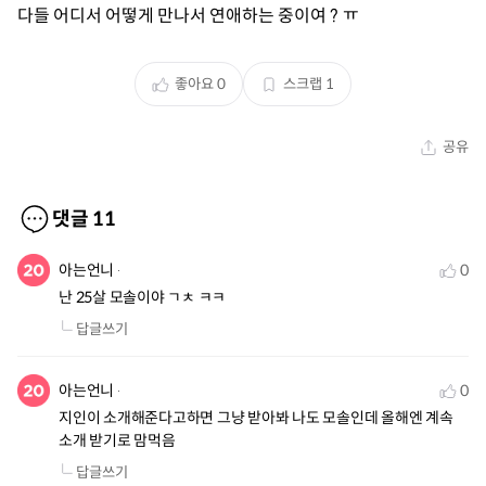
다들 어디서 어떻게 만나서 연애하는 중이여 ? ㅠ
좋아요
0
스크랩
1
공유
댓글
11
아는언니
0
난 25살 모솔이야 ㄱㅊ ㅋㅋ
답글쓰기
아는언니
0
지인이 소개해준다고하면 그냥 받아봐 나도 모솔인데 올해엔 계속 
소개 받기로 맘먹음
답글쓰기