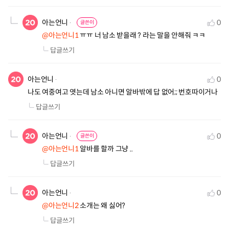
아는언니
0
글쓴이
@아는언니1
 ㅠㅠ 너 남소 받을래 ? 라는 말을 안해줘 ㅋㅋ
답글쓰기
아는언니
0
나도 여중여고 엿는데 남소 아니면 알바밖에 답 없어;; 번호따이거나
답글쓰기
아는언니
0
글쓴이
@아는언니1
 알바를 할까 그냥 ..
답글쓰기
아는언니
0
@아는언니2
 소개는 왜 싫어?
답글쓰기