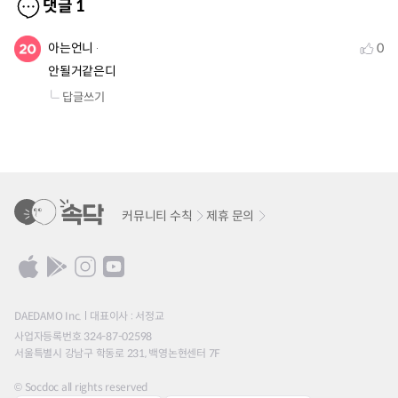
댓글
1
아는언니
0
안될거같은디
답글쓰기
커뮤니티 수칙
제휴 문의
DAEDAMO Inc.
대표이사 : 서정교
사업자등록번호 324-87-02598
서울특별시 강남구 학동로 231, 백영논현센터 7F
© Socdoc all rights reserved