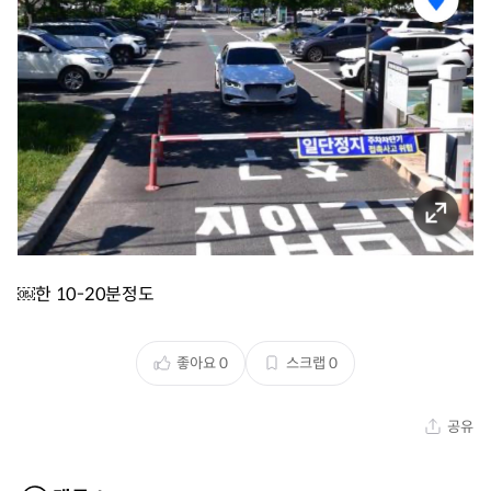
￼한 10-20분정도
좋아요
0
스크랩
0
공유