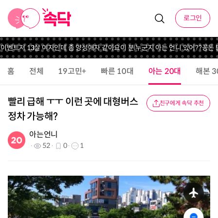
로그인
 이벤트
저 13살 여자인데 좀 양성애자 같아요
이 분 누군지 아는 언니 있어??
꽁돈 
홈
전체
19고민+
빠른 10대
아는 20대
해본 3
빨리 급해 ㅜㅜ 이런 곳에 대형버스
친구에게 속닥 추천
정차 가능해?
아는언니
52
0
1