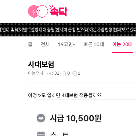
 언니 속닥 이벤트
얼짱시대 중딩 한서희 근황 인스타 아는사람
인생 진짜 모르겠다
홈
전체
19고민+
빠른 10대
아는 20대
사대보험
아는언니
32
0
1
이정ㅇ도 일하면 4대보험 적용될까??