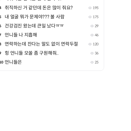
취직하신 거 같던데 돈은 많이 줘요?
4
195
내 얼굴 뭐가 문제야??? 볼 사람
5
175
건강검진 왔는데 큰일 났다ㅠㅠ
6
29
언니들 나 지흡해
7
46
연락하는데 잔다는 말도 없이 연락두절
8
120
힝 언니들 모쏠 좀 구원해줘..
9
36
언니들은
10
25