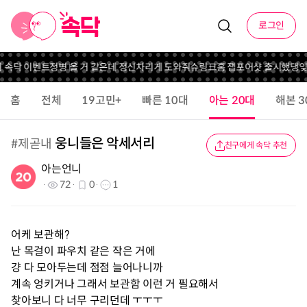
로그인
니 속닥 이벤트
정병 올 거 같은데 정신차리게 도와줘
슈링크홈 잽포어샷 출시했댕
잊
홈
전체
19고민+
빠른 10대
아는 20대
해본 3
웅니들은 악세서리
#
제곧내
친구에게 속닥 추천
아는언니
72
0
1
어케 보관해?
난 목걸이 파우치 같은 작은 거에
걍 다 모아두는데 점점 늘어나니까
계속 엉키거나 그래서 보관함 이런 거 필요해서
찾아보니 다 너무 구리던데 ㅜㅜㅜ