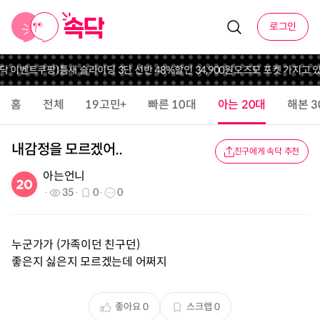
로그인
속닥 이벤트
쿠팡)틈새 슬라이딩 3단 선반 48%할인 34,900원
오즈모 포켓 가지고 있
홈
전체
19고민+
빠른 10대
아는 20대
해본 3
내감정을 모르겠어..
친구에게 속닥 추천
아는언니
35
0
0
누군가가 (가족이던 친구던)
좋은지 싫은지 모르겠는데 어쩌지
좋아요
0
스크랩
0