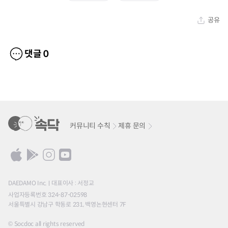
공유
댓글
0
커뮤니티 수칙
제휴 문의
DAEDAMO Inc.
대표이사 : 서정교
사업자등록번호 324-87-02598
서울특별시 강남구 학동로 231, 백영논현센터 7F
© Socdoc all rights reserved