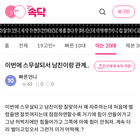
로그인
 이달의 언니 속닥 이벤트
연애상담 해줄겡
너무 화나는데 어떡해?
아니 집 앞에서 
홈
전체
19고민+
빠른 10대
아는 20대
해본 3
이번에 스무살되서 남친이랑 관계..
친구에게 속닥 추천
빠른언니
63
0
0
이번에 스무살되고 남친이랑 잘맞아서 꽤 자주하는데 처음에 벌
렸을땐 잘쪼여지는데 점점하면할수록 거기에 힘이 안들어가고
그냥 허벅지에만 힘들어가고 그쪽에 아예 힘이 안줘져..계속 다
리 벌이고있오서 그런가 이거 어떡해..?