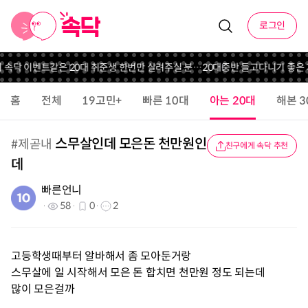
로그인
니 속닥 이벤트
같은 20대 취준생 한번만 살려주실 분…
20대중반 들고다니기 좋은
홈
전체
19고민+
빠른 10대
아는 20대
해본 3
스무살인데 모은돈 천만원인
#
제곧내
친구에게 속닥 추천
데
빠른언니
58
0
2
고등학생때부터 알바해서 좀 모아둔거랑
스무살에 일 시작해서 모은 돈 합치면 천만원 정도 되는데
많이 모은걸까