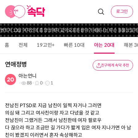
로그인
이벤트
저 13살 여자인데 좀 양성애자 같아요
꽁돈 받아가세용
나는 무슨 동물상일까
홈
전체
19고민+
빠른 10대
아는 20대
해본 3
연애정병
친구에게 속닥 추천
아는언니
88
0
1
전남친 PTSD로 지금 남친이 일찍 자거나 그러면
의심 돼 그리고 여사친이랑 자고 다녔을 것 같고
전남친이 그랬거든 그래서 남친한테 여자 팔로우
다 끊으라 하고 조금만 길 가다가 짧게 입은 여자 지나가면 아 남
친이 봤겠지 이러면서 혼자 속상해하고