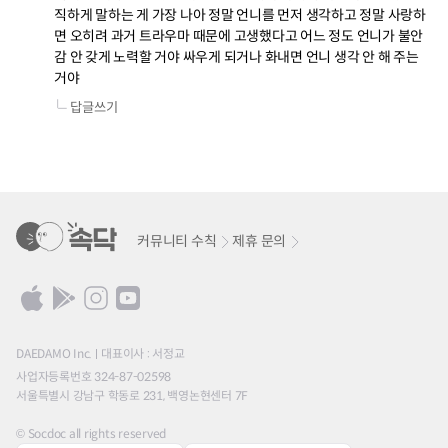
직하게 말하는 게 가장 나아 정말 언니를 먼저 생각하고 정말 사랑하
면 오히려 과거 트라우마 때문에 고생했다고 어느 정도 언니가 불안
감 안 갖게 노력할 거야 싸우게 되거나 화내면 언니 생각 안 해 주는 
거야
답글쓰기
커뮤니티 수칙
제휴 문의
DAEDAMO Inc.
대표이사 : 서정교
사업자등록번호 324-87-02598
서울특별시 강남구 학동로 231, 백영논현센터 7F
© Socdoc all rights reserved