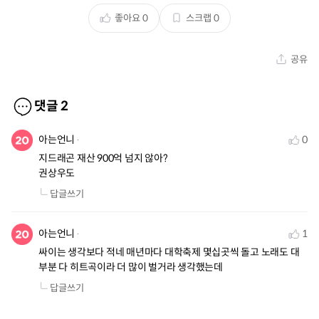
좋아요
0
스크랩
0
공유
댓글
2
아는언니
0
지드래곤 재산 900억 넘지 않아?

권상우도
답글쓰기
아는언니
1
싸이는 생각보다 적네 매년마다 대학축제 몇십곳씩 돌고 노래도 대
부분 다 히트곡이라 더 많이 벌거라 생각했는데
답글쓰기