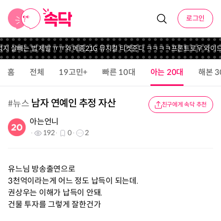
로그인
 살빼는 법 제발 ㅠㅠ
와 메종21G 뮤지컬 티켓준다 ㅋㅋㅋㅋ
프론트로우 와이드 데님
홈
전체
19고민+
빠른 10대
아는 20대
해본 3
남자 연예인 추정 자산
#
뉴스
친구에게 속닥 추천
아는언니
192
0
2
유느님 방송출연으로
3천억이라는게 어느 정도 납득이 되는데.
권상우는 이해가 납득이 안돼.
건물 투자를 그렇게 잘한건가