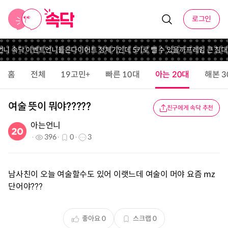
로그인
 언니 속닥 이벤트
언니들은
다이어트 정체기인데 5키로 뺄 수 있을까
프레임 큰 침대
홈
전체
19고민+
빠른 10대
아는 20대
해본 3
여술 뜻이 뭐야?????
친구에게 속닥 추천
아는언니
396
0
3
남사친이 오늘 여술할수도 있어 이랫느데 여술이 머야 요즘 mz
단어야???
좋아요
0
스크랩
0