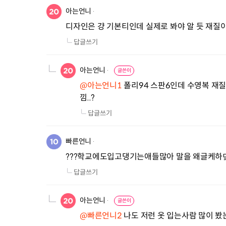
아는언니
디자인은 걍 기본티인데 실제로 봐야 알 듯 재질
답글쓰기
아는언니
글쓴이
@아는언니1
 폴리94 스판6인데 수영복 재
낌..?
답글쓰기
빠른언니
???학교에도입고댕기는애들많아 말을 왜글케
답글쓰기
아는언니
글쓴이
@빠른언니2
 나도 저런 옷 입는사람 많이 