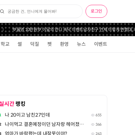
로그인
💚올영 10만원💚 이달의 언니 속닥 이벤트
남자친구 언제 이렇게 변했대..
카리나
학교
썰
덕질
펫
환영
뉴스
이벤트
실시간
랭킹
나 20이고 남친27인데
1
655
나이먹고 결혼예정이던 남자랑 헤어졌는데..오바인가
2
366
엄마가 바람폈는데 내잘못이야?
3
263