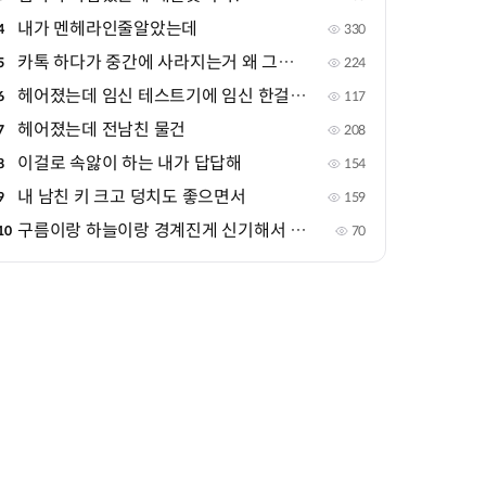
내가 멘헤라인줄알았는데
4
330
카톡 하다가 중간에 사라지는거 왜 그러는거야?
5
224
헤어졌는데 임신 테스트기에 임신 한걸로 떴어
6
117
헤어졌는데 전남친 물건
7
208
이걸로 속앓이 하는 내가 답답해
8
154
내 남친 키 크고 덩치도 좋으면서
9
159
구름이랑 하늘이랑 경계진게 신기해서 올려봐~!
10
70