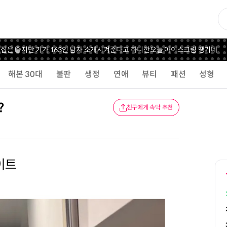
좋지만 키가 163인 남자 소개시켜준다고 하니깐
오늘 아이스크림 땡기네
해본 30대
불판
생정
연애
뷰티
패션
성형
?
친구에게 속닥 추천