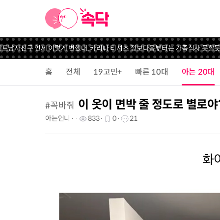
자친구 언제 이렇게 변했대..
카리나 티셔츠 정보
다음부터는 가족식사 못할듯
집은 
홈
전체
19고민+
빠른 10대
아는 20대
이 옷이 면박 줄 정도로 별로야
#
꼭바줘
아는언니
833
0
21