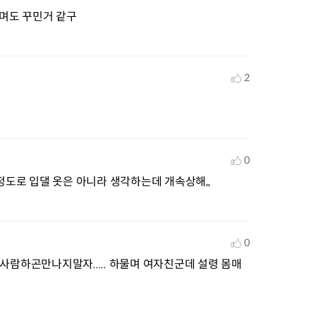
꾸며도 꾸민거 같구
2
0
정도로 입댈 옷은 아니라 생각하는데 개속상해,,
0
하곤만나지말자..... 하물며 여자친군데 설령 몸매