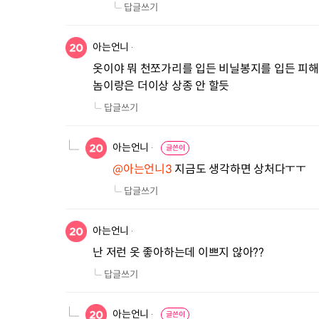
답글쓰기
아는언니
옷이야 뭐 천쪼가리를 입든 비닐봉지를 입든 피해
놈이랑은 더이상 상종 안 할듯
답글쓰기
아는언니
글쓴이
@아는언니3
 지금도 생각하면 상처다ㅜㅜ
답글쓰기
아는언니
난 저런 옷 좋아하는데 이쁘지 않아??
답글쓰기
아는언니
글쓴이