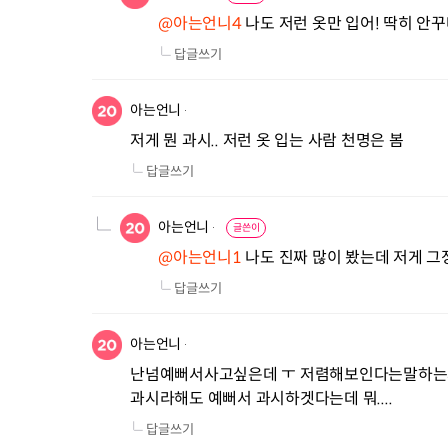
@아는언니4
 나도 저런 옷만 입어! 딱히 안
답글쓰기
아는언니
저게 뭔 과시.. 저런 옷 입는 사람 천명은 봄
답글쓰기
아는언니
글쓴이
@아는언니1
 나도 진짜 많이 봤는데 저게 그
답글쓰기
아는언니
난넘예뻐서사고싶은데 ㅜ 저렴해보인다는말하는사람
과시라해도 예뻐서 과시하겟다는데 뭐....
답글쓰기