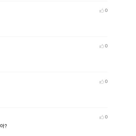
0
0
0
0
아?