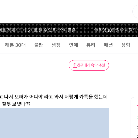
정체기인데 5키로 뺄 수 있을까
언니들은
💚올영 10만원💚 이달의 언
해본 30대
불판
생정
연애
뷰티
패션
성형
친구에게 속닥 추천
고 나서 오빠가 어디야 라고 와서 저렇게 카톡을 했는데
 잘못 보냈나??