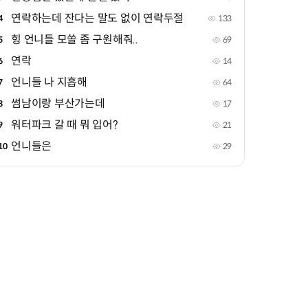
연락하는데 잔다는 말도 없이 연락두절
4
133
힝 언니들 모쏠 좀 구원해줘..
5
69
연락
6
14
언니들 나 지흡해
7
64
썸남이랑 부산가는데
8
17
워터파크 갈 때 뭐 입어?
9
21
언니들은
10
29