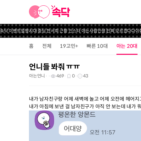
닥 이벤트
얼짱시대 중딩 한서희 근황 인스타 아는사람
인생 진짜 모르겠다
다이어트 
홈
전체
19고민+
빠른 10대
아는 20대
언니들 봐줘 ㅠㅠ
아는언니
469
0
43
내가 남자친구랑 어제 새벽에 놀고 어제 오전에 헤어지
내가 아침에 보낸 걸 남자친구가 아직 안 보는데 내가 뭐