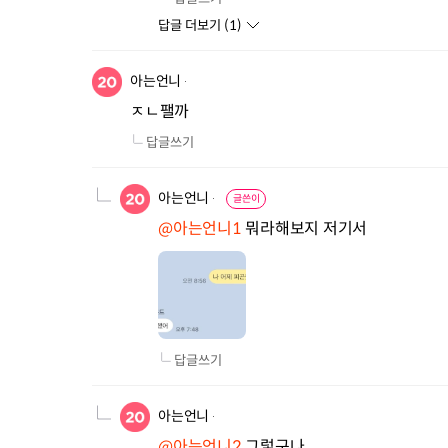
답글 더보기 (
1
)
아는언니
ㅈㄴ팰까
답글쓰기
아는언니
글쓴이
@아는언니1
 뭐라해보지 저기서
답글쓰기
아는언니
@아는언니2
 그렇구나