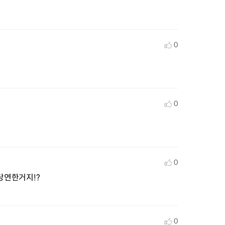
0
0
0
당연한거지!?
0