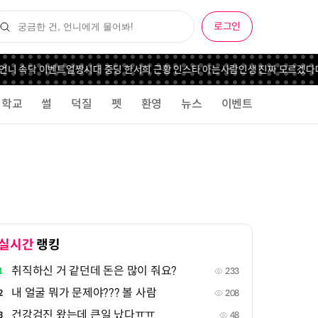
로그인
니 속닥 이벤트
얼짱시대 중딩 한서희 근황 인스타 아는사람
인생 진짜 모르겠다
다이
학교
썰
덕질
펫
환영
뉴스
이벤트
실시간
랭킹
취직하신 거 같던데 돈은 많이 줘요?
1
233
내 얼굴 뭐가 문제야??? 볼 사람
2
208
건강검진 왔는데 큰일 났다ㅠㅠ
3
48