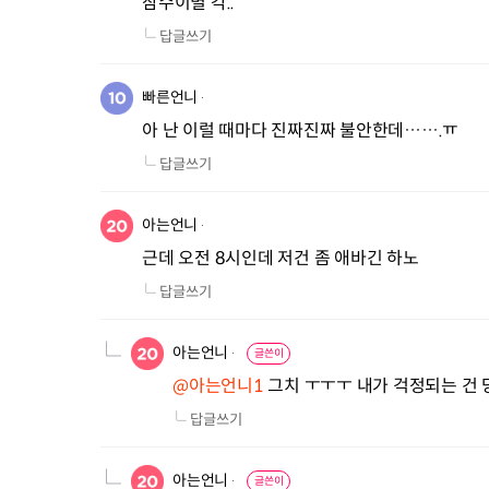
잠수이별 각..
답글쓰기
빠른언니
아 난 이럴 때마다 진짜진짜 불안한데…….ㅠ
답글쓰기
아는언니
근데 오전 8시인데 저건 좀 애바긴 하노
답글쓰기
아는언니
글쓴이
@아는언니1
 그치 ㅜㅜㅜ 내가 걱정되는 건 
답글쓰기
아는언니
글쓴이