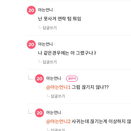
아는언니
난 못사겨 연락 텀 뭐임
답글쓰기
아는언니
나 같은경우에는 아 그랬구나ㅏ
답글쓰기
아는언니
글쓴이
@아는언니1
 그럼 끊기지 않나??
답글쓰기
아는언니
@아는언니2
 사귀는데 끊기는게 이상하지 않
답글쓰기