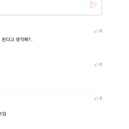
0
 된다고 생각해?..
0
0
보임