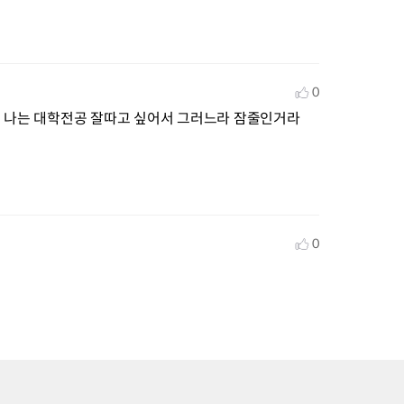
0
어 나는 대학전공 잘따고 싶어서 그러느라 잠줄인거라
0