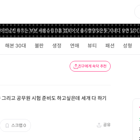
아
전남친 짜치는 부분 써봄
슈링크홈 잽포어샷 출시했댕
잊은듯 지내다 보면 답이 
해본 30대
불판
생정
연애
뷰티
패션
성형
친구에게 속닥 추천
야 그리고 공무원 시험 준비도 하고싶은데 세개 다 하기
공유
스크랩
0