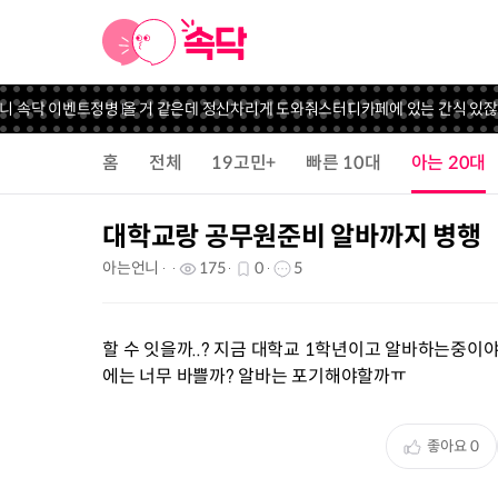
니 속닥 이벤트
정병 올 거 같은데 정신차리게 도와줘
스터디카페에 있는 간식 있잖
홈
전체
19고민+
빠른 10대
아는 20대
대학교랑 공무원준비 알바까지 병행
아는언니
175
0
5
할 수 잇을까..? 지금 대학교 1학년이고 알바하는중이
에는 너무 바쁠까? 알바는 포기해야할까ㅠ
좋아요
0