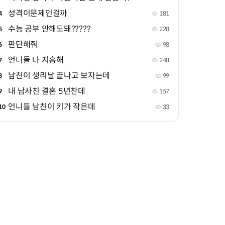
성격이문제인걸까
4
181
수능 공부 안해도돼?????
5
228
판단해줘
6
98
언니들 나 지흡해
7
248
남친이 생리날 끝나고 보자는데
8
99
내 남사친 결혼 5년찬데
9
157
언니들 남친이 키가 작은데
10
33