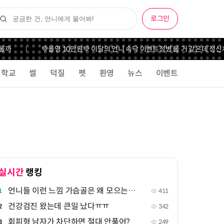
로그인
올까
💚올영 10만원💚 이달의 언니 속닥 이벤트
정병 올 거 같은데 정신
학교
썰
덕질
펫
환영
뉴스
이벤트
실시간
랭킹
언니들 이런 느낌 가슴골은 왜 모으는지 궁금해
1
411
건강검진 왔는데 큰일 났다ㅠㅠ
2
342
회피형 남자가 차단하면 절대 안풀어?
3
249