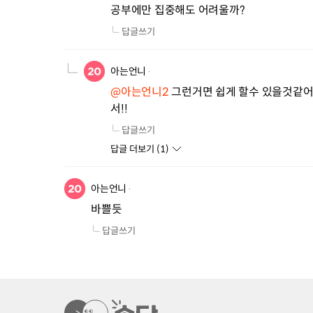
공부에만 집중해도 어려울까?
답글쓰기
아는언니
@아는언니2
 그런거면 쉽게 할수 있을것같
서!!
답글쓰기
답글 더보기 (
1
)
아는언니
바쁠듯
답글쓰기