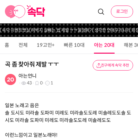
로그인
니 속닥 이벤트
뱃살 허벅지 살빼는 법 제발 ㅠㅠ
울엄마가 생각한 연애
우리나라 화장
홈
전체
19고민+
빠른 10대
아는 20대
해본 3
곡 좀 찾아줘 제발 ㅜㅜ
친구에게 속닥 추천
아는언니
43
0
1
일본 노래고 음은
솔 도시도 미라솔 도파미 미레도 미라솔도도레 미솔레도도솔 도
시도 미라솔 도파미 미레도 미라솔도도레 미솔레도도
이런느낌이고 일본노래야!