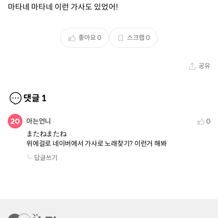
마타네 마타네 이런 가사도 있었어!
좋아요
0
스크랩
0
공유
댓글
1
아는언니
0
またねまたね 

위에걸로 네이버에서 가사로 노래찾기? 이런거 해봐
답글쓰기