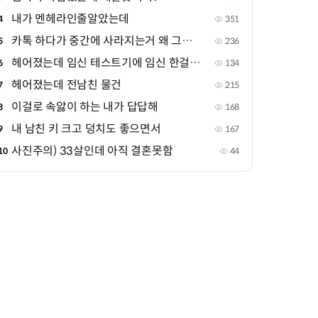
내가 멘헤라인줄알았는데
4
351
카톡 하다가 중간에 사라지는거 왜 그러는거야?
5
236
헤어졌는데 임신 테스트기에 임신 한걸로 떴어
6
134
헤어졌는데 전남친 물건
7
215
이걸로 속앓이 하는 내가 답답해
8
168
내 남친 키 크고 덩치도 좋으면서
9
167
사진주의) 33살인데 아직 결혼못함
10
44