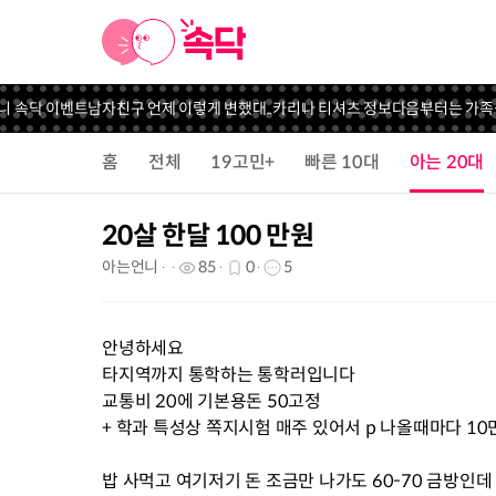
니 속닥 이벤트
남자친구 언제 이렇게 변했대..
카리나 티셔츠 정보
다음부터는 가족식
홈
전체
19고민+
빠른 10대
아는 20대
20살 한달 100 만원
아는언니
85
0
5
안녕하세요
타지역까지 통학하는 통학러입니다
교통비 20에 기본용돈 50고정
+ 학과 특성상 쪽지시험 매주 있어서 p 나올때마다 10
밥 사먹고 여기저기 돈 조금만 나가도 60-70 금방인데