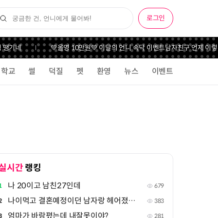
로그인
땡기네
💚올영 10만원💚 이달의 언니 속닥 이벤트
남자친구 언제 이렇게 
학교
썰
덕질
펫
환영
뉴스
이벤트
실시간
랭킹
나 20이고 남친27인데
1
679
나이먹고 결혼예정이던 남자랑 헤어졌는데..오바인가
2
383
엄마가 바람폈는데 내잘못이야?
3
281