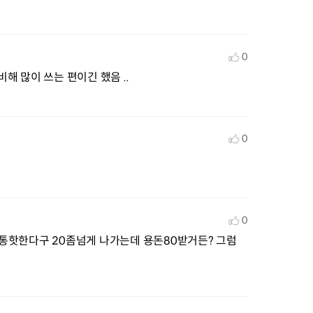
0
비해 많이 쓰는 편이긴 했음 ..
0
0
핫한다구 20좀넘게 나가는데 용돈80받거든? 그럼 