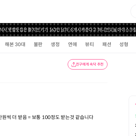
사 못할듯
집은 좋지만 키가 163인 남자 소개시켜준다고 하니깐
오늘 아이스크림 
해본 30대
불판
생정
연애
뷰티
패션
성형
친구에게 속닥 추천
만원씩 더 받음 = 보통 100정도 받는것 같습니다