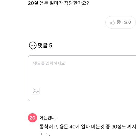
20살 용돈 얼마가 적당한가요?
좋아요
0
댓글
5
아는언니
통학러고, 용돈 40에 알바 버는것 중 30정도 써
ㅜ….