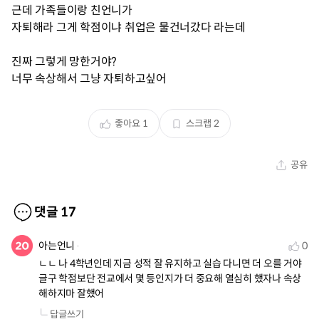
근데 가족들이랑 친언니가
자퇴해라 그게 학점이냐 취업은 물건너갔다 라는데
진짜 그렇게 망한거야?
너무 속상해서 그냥 자퇴하고싶어
좋아요
1
스크랩
2
공유
댓글
17
아는언니
0
ㄴㄴ 나 4학년인데 지금 성적 잘 유지하고 실습 다니면 더 오를 거야 
글구 학점보단 전교에서 몇 등인지가 더 중요해 열심히 했자나 속상
해하지마 잘했어
답글쓰기