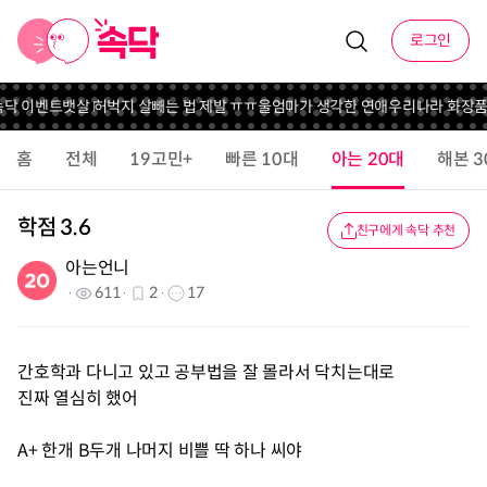
로그인
속닥 이벤트
뱃살 허벅지 살빼는 법 제발 ㅠㅠ
울엄마가 생각한 연애
우리나라 화장품 
홈
전체
19고민+
빠른 10대
아는 20대
해본 3
학점 3.6
친구에게 속닥 추천
아는언니
611
2
17
간호학과 다니고 있고 공부법을 잘 몰라서 닥치는대로
진짜 열심히 했어
A+ 한개 B두개 나머지 비쁠 딱 하나 씨야