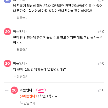
남은 학기 열심히 해서 3점대 후반되면 완전 가능한데??  할 수 있어 
나두 간호 1학년인데 아직 성적이 안나왓다ㅠ 같이 화이팅!!
답글쓰기
아는언니
0
전혀 안 망했는데 충분히 올릴 수도 있고 유지만 해도 취업 쌉가능 걱
정 ㄴㄴ
답글쓰기
아는언니
0
엥 전혀.. 1도 안 망했는데 몇핫년인데??
답글쓰기
아는언니
0
글쓴이
@아는언니1
 1학년 1학기요
답글쓰기