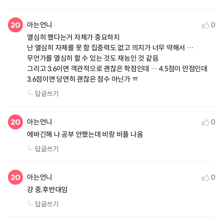
아는언니
0
열심히 했다는거 자체가 중요하지 

난 열심히 자체를 못 함 집중력도 없고 의지가 너무 약해서 … 

무언가를 열심히 할 수 있는 것도 재능인 것 같음 

그리고 3.6이면 객관적으로 괜찮은 학점인데 … 4.5점이 만점인데 
3.6점이면 당연히 괜찮은 점수 아닌가 ㅠ
답글쓰기
아는언니
0
에바긴해 나 공부 안했는데 비랑 비플 나옴
답글쓰기
아는언니
0
걍 중,후반대임
답글쓰기