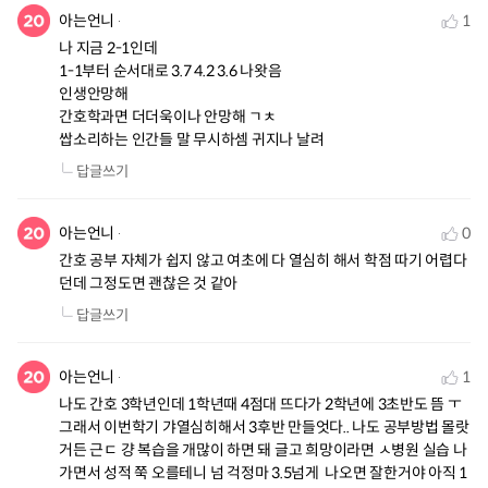
아는언니
1
나 지금 2-1인데

1-1부터 순서대로 3.7 4.2 3.6 나왓음

인생안망해

간호학과면 더더욱이나 안망해 ㄱㅊ

쌉소리하는 인간들 말 무시하셈 귀지나 날려
답글쓰기
아는언니
0
간호 공부 자체가 쉽지 않고 여초에 다 열심히 해서 학점 따기 어렵다
던데 그정도면 괜찮은 것 같아
답글쓰기
아는언니
1
나도 간호 3학년인데 1학년때 4점대 뜨다가 2학년에 3초반도 뜸 ㅜ 
그래서 이번학기 갸열심히해서 3후반 만들엇다.. 나도 공부방법 몰랏
거든 근ㄷ 걍 복습을 개많이 하면 돼 글고 희망이라면 ㅅ병원 실습 나
가면서 성적 쭉 오를테니 넘 걱정마 3.5넘게  나오면 잘한거야 아직 1