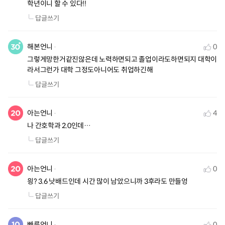
학년이니 할 수 있다!!
답글쓰기
해본언니
0
그렇게망한거같진않은데 노력하면되고 졸업이라도하면되지 대학이
라서그런가 대학 그정도아니어도 취업하긴해
답글쓰기
아는언니
4
나 간호학과 2.0인데…
답글쓰기
아는언니
0
읭? 3.6 낫배드인데 시간 많이 남았으니까 3후라도 만들엉
답글쓰기
빠른언니
0