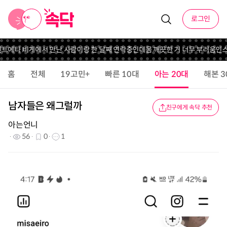
로그인
벤트
에타 비게에서 만난 사람이랑 한 달째 연락중인데
몸 깨끗한 거 너무 부러움
인스
홈
전체
19고민+
빠른 10대
아는 20대
해본 3
남자들은 왜그럴까
친구에게 속닥 추천
아는언니
56
0
1