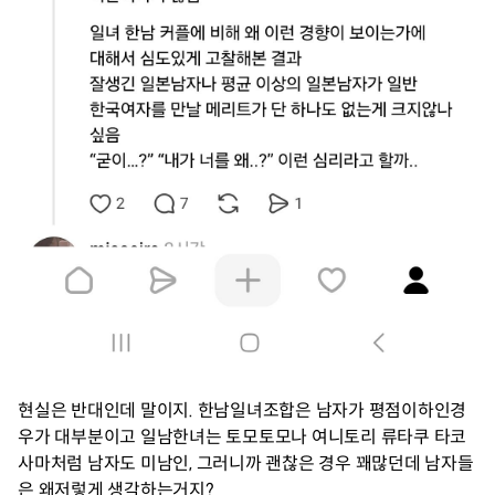
현실은 반대인데 말이지. 한남일녀조합은 남자가 평점이하인경
우가 대부분이고 일남한녀는 토모토모나 여니토리 류타쿠 타코
사마처럼 남자도 미남인, 그러니까 괜찮은 경우 꽤많던데 남자들
은 왜저렇게 생각하는거지?