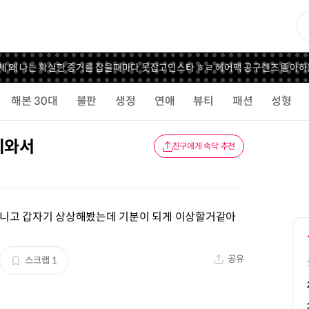
 왜 나는 확실한 증거를 잡을때마다 못잡고
인스타 ㅎㄹ 헤어팩 공구
렌즈 좋아하는
해본 30대
불판
생정
연애
뷰티
패션
성형
이와서
친구에게 속닥 추천
아니고 갑자기 상상해봤는데 기분이 되게 이상할거같아
공유
스크랩
1