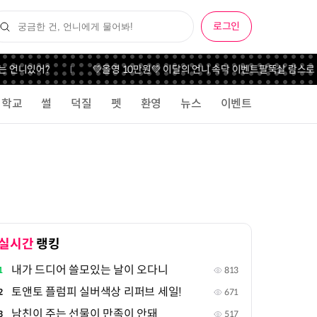
로그인
 언니있어?
💚올영 10만원💚 이달의 언니 속닥 이벤트
팔뚝살 람스로 한
학교
썰
덕질
펫
환영
뉴스
이벤트
실시간
랭킹
내가 드디어 쓸모있는 날이 오다니
1
813
토앤토 플럼피 실버색상 리퍼브 세일!
2
671
남친이 주는 선물이 만족이 안돼
3
517