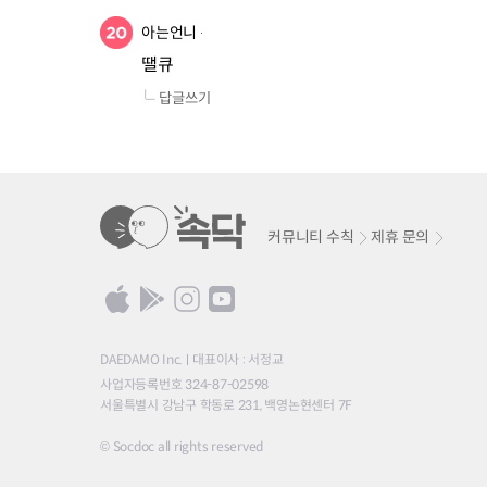
아는언니
땔큐
답글쓰기
커뮤니티 수칙
제휴 문의
DAEDAMO Inc.
대표이사 : 서정교
사업자등록번호 324-87-02598
서울특별시 강남구 학동로 231, 백영논현센터 7F
© Socdoc all rights reserved