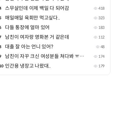
스무살인데 이제 백일 다 되어감
4
418
매일매일 육회만 먹고싶다..
5
323
다들 통장에 얼마 있어
6
183
남친이 여자랑 영화본 거 같은데
7
112
대출 잘 아는 언니 있어?
8
48
남친이 자꾸 크신 여성분들 쳐다봐 ㅠㅠㅠ
9
174
인간용 냉장고 나왔대..
10
179