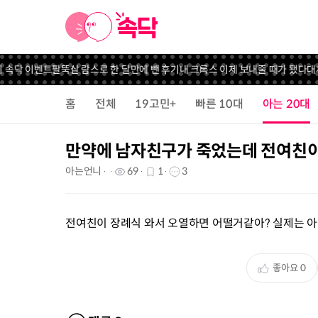
 속닥 이벤트
팔뚝살 람스로 한 달만에 뺀 후기
내 크록스 이제 보내줄 때가 됐다
대체
홈
전체
19고민+
빠른 10대
아는 20대
만약에 남자친구가 죽었는데 전여친
아는언니
69
1
3
전여친이 장례식 와서 오열하면 어떨거같아? 실제는 
좋아요
0