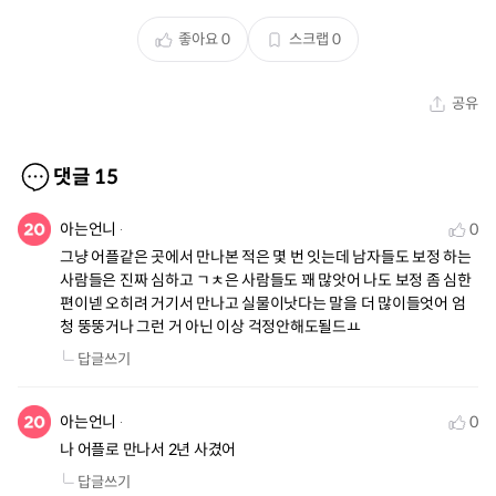
좋아요
0
스크랩
0
공유
댓글
15
아는언니
0
그냥 어플같은 곳에서 만나본 적은 몇 번 잇는데 남자들도 보정 하는 
사람들은 진짜 심하고 ㄱㅊ은 사람들도 꽤 많앗어 나도 보정 좀 심한 
편이넫 오히려 거기서 만나고 실물이낫다는 말을 더 많이들엇어 엄
청 뚱뚱거나 그런 거 아닌 이상 걱정안해도될드ㅛ
답글쓰기
아는언니
0
나 어플로 만나서 2년 사겼어
답글쓰기