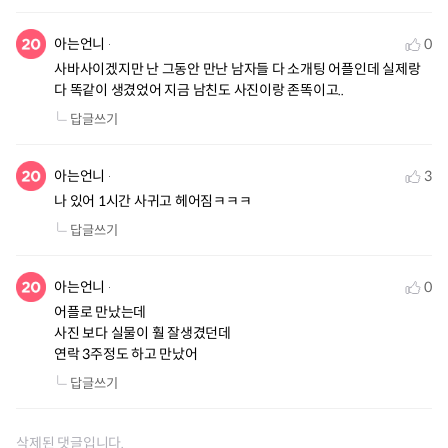
아는언니
0
사바사이겠지만 난 그동안 만난 남자들 다 소개팅 어플인데 실제랑 
다 똑같이 생겼었어 지금 남친도 사진이랑 존똑이고..
답글쓰기
아는언니
3
나 있어 1시간 사귀고 헤어짐ㅋㅋㅋ
답글쓰기
아는언니
0
어플로 만났는데

사진 보다 실물이 훨 잘생겼던데

연락 3주정도 하고 만났어
답글쓰기
삭제된 댓글입니다.