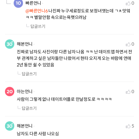
빠른언니
0
@빠른언니6
 나진짜 누구세료정도로 보정녀엿는데 ㄱㅊ앗엌
ㅋㅋ 별말안함 속으로는욕햇으려남
답글쓰기
해본언니
0
진짜로 남자도 사진이랑 다른 남자 나옴 ㅋㅋ 난 데이트앱 하면서 전
부 관계하고 싶은 남자들만 나왔어서 현타 오지게 오는 바람에 연애 
2년 동안 쉴 수 있었음
답글쓰기
아는언니
0
사람이 그렇게 없나 데이트어플로 만날정도로 ㅋㅋㅋㅋ
답글쓰기
해본언니
5
남자도 다른 사람 나오심