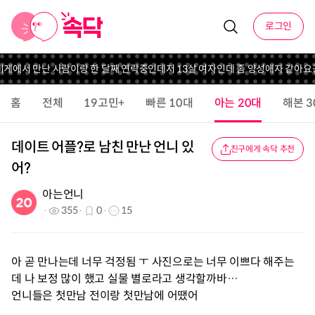
로그인
게에서 만난 사람이랑 한 달째 연락중인데
저 13살 여자인데 좀 양성애자 같아요
꽁
홈
전체
19고민+
빠른 10대
아는 20대
해본 3
데이트 어플?로 남친 만난 언니 있
친구에게 속닥 추천
어?
아는언니
355
0
15
아 곧 만나는데 너무 걱정됨 ㅜ 사진으로는 너무 이쁘다 해주는
데 나 보정 많이 했고 실물 별로라고 생각할까바…
언니들은 첫만남 전이랑 첫만남에 어땠어