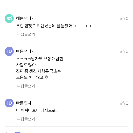
해본언니
0
우린 랜챗으로 만났는데 잘 놀았어ㅋㅋㅋㅋㅋㅋ
답글쓰기
빠른언니
0
ㅋㅋㅋㅋ남자도 보정 개심한

사람도 많아

진짜 좀 생긴 사람은 극소수

도용도 ㅈㄴ많고..하
답글쓰기
빠른언니
0
나 어쩌다보니 아자르로...
답글쓰기