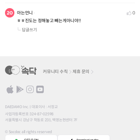
아는언니
0
ㅎㅎ진도는 정해놓고 빼는게아니야!!
답글쓰기
커뮤니티 수칙
제휴 문의
DAEDAMO Inc.
대표이사 : 서정교
사업자등록번호 324-87-02598
서울특별시 강남구 학동로 231, 백영논현센터 7F
© Socdoc all rights reserved