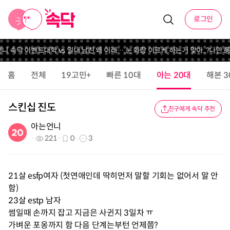
로그인
언니 속닥 이벤트
대학 vs 일
내 남친 왜 이래….
눈 화장 이르케 하는거 맞아..?
나만 통
홈
전체
19고민+
빠른 10대
아는 20대
해본 3
스킨십 진도
친구에게 속닥 추천
아는언니
221
0
3
21살 esfp여자 (첫연애인데 딱히먼저 말할 기회는 없어서 말 안
함)
23살 estp 남자
썸일때 손까지 잡고 지금은 사귄지 3일차 ㅠ
가벼운 포옹까지 함 다음 단계는부턴 언제쯤?