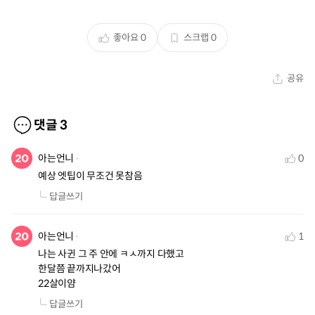
좋아요
0
스크랩
0
공유
댓글
3
아는언니
0
예상 엣팁이 무조건 못참음
답글쓰기
아는언니
1
나는 사귄 그 주 안에 ㅋㅅ까지 다했고

한달쯤 끝까지나갔어

22살이얌
답글쓰기