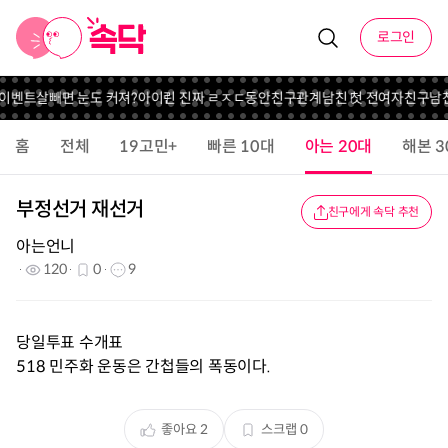
로그인
 이벤트
살빼면 눈도 커져?
아이린 진짜 ㄹㅈㄷ동안
친구관계
남친 첫 전여자친구
남친
홈
전체
19고민+
빠른 10대
아는 20대
해본 3
부정선거 재선거
친구에게 속닥 추천
아는언니
120
0
9
당일투표 수개표
518 민주화 운동은 간첩들의 폭동이다.
좋아요
2
스크랩
0