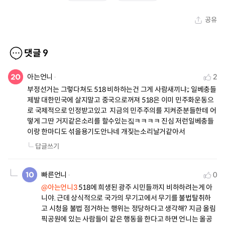
공유
댓글
9
아는언니
2
부정선거는 그렇다쳐도 518 비하하는건 그게 사람새끼냐;; 일베충들 
제발 대한민국에 살지말고 중국으로꺼져 518은 이미 민주화운동으
로 국제적으로 인정받고있고  지금의 민주주의를 지켜준분들한테 어
떻게 그딴 거지같은소리를 할수있는짘ㅋㅋㅋㅋ 진심 저런일베충들
이랑 한마디도 섞을용기도안나네 개짖는소리날거같아서
답글쓰기
빠른언니
0
@아는언니3
 518에 희생된 광주 시민들까지 비하하려는게 아
니야. 근데 상식적으로 국가의 무기고에서 무기를 불법탈취하
고 시청을 불법 점거하는 행위는 정당하다고 생각해? 지금 올림
픽공원에 있는 사람들이 같은 행동을 한다고 하면 언니는 올공 