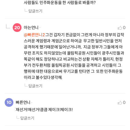
사람들도 민주화운동을 한 사람들로 봐줄까?
답글쓰기
아는언니
0
@빠른언니2
 그건 갑자기 뜬금없이 그런게 아니라 정부의 갑작
스러운 계엄령과 계엄군으로 하여금  무고한 일반시민을 먼저 
공격하게 했기때문에 일어난거니까,  지금 정부가 그들에게 아
무런 조치도 하지않았는데 올림픽공원 시민들이 광주시민들과 
똑같이 해도 정당하냐고 비교하는건 상황 자체가 틀리지. 현정
부가 전두환처럼 올림픽공원 시민들을 공격하고 시민들이 그 
행위에 대한 대응으로써 무기고를 턴다면 그  또한 민주화운동
이라고 볼수있다생각해.
답글쓰기
빠른언니
0
재선거!재선거!큼큼 제이크!제이크!
답글쓰기