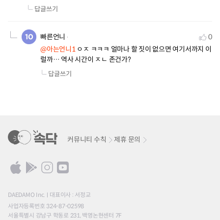
답글쓰기
빠른언니
0
@아는언니1
 ㅇㅈ ㅋㅋㅋ 얼마나 할 짓이 없으면 여기서까지 이
럴까… 역사 시간이 ㅈㄴ 존건가?
답글쓰기
커뮤니티 수칙
제휴 문의
DAEDAMO Inc.
대표이사 : 서정교
사업자등록번호 324-87-02598
서울특별시 강남구 학동로 231, 백영논현센터 7F