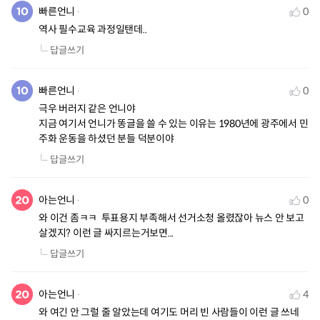
빠른언니
0
역사 필수교육 과정일탠데..
답글쓰기
빠른언니
0
극우 버러지 같은 언니야

지금 여기서 언니가 똥글을 쓸 수 있는 이유는 1980년에 광주에서 민
주화 운동을 하셨던 분들 덕분이야
답글쓰기
아는언니
0
와 이건 좀ㅋㅋ  투표용지 부족해서 선거소청 올렸잖아 뉴스 안 보고 
살겠지? 이런 글 싸지르는거보면...
답글쓰기
아는언니
4
와 여긴 안 그럴 줄 알았는데 여기도 머리 빈 사람들이 이런 글 쓰네