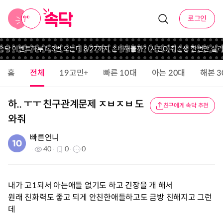
로그인
 속닥 이벤트
하루 톡3번 오는데 8/27까지 존버해볼까? (사진O)
취준생 한번만 살
홈
전체
19고민+
빠른 10대
아는 20대
해본 3
하.. ㅜㅜ 친구관계문제 ㅈㅂㅈㅂ 도
친구에게 속닥 추천
와줘
빠른언니
40
0
0
내가 고1되서 아는애들 없기도 하고 긴장을 개 해서
원래 친화력도 좋고 되게 안친한애들하고도 금방 친해지고 그런
데