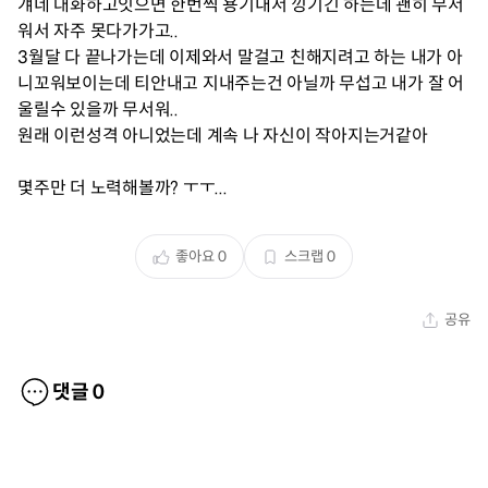
걔네 대화하고잇으면 한번씩 용기내서 낑기긴 하는데 괜히 무서
워서 자주 못다가가고..
3월달 다 끝나가는데 이제와서 말걸고 친해지려고 하는 내가 아
니꼬워보이는데 티안내고 지내주는건 아닐까 무섭고 내가 잘 어
울릴수 있을까 무서워..
원래 이런성격 아니었는데 계속 나 자신이 작아지는거같아
몇주만 더 노력해볼까? ㅜㅜ...
좋아요
0
스크랩
0
공유
댓글
0