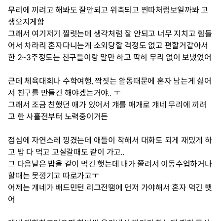
무리에 끼려고 해봐도 잘안되고 위축되고 찐따처럼보일까봐 고
생오지게함
그래서 여기저기 찔럿는데 생각처럼 잘 안되고 너무 지치고 힘들
어서 차라리 혼자다니는게 소외당할 걱정도 없고 편할거같아서
한 2~3주정도는 친구들이랑 말만 하고 딱히 무리 없이 보냈었어
근데 체육대회나 수학여행, 짝짓는 활동때문에 혼자 남는게 싫어
서 친구를 만들긴 해야겠는거야.. ㅜ
그래서 조금 친했던 애가 있어서 걔를 매개로 걔네 무리에 끼려
고 한 사흘전부터 노력중이거든
점심에 자연스레 낑겼는데 애들이 착해서 대화도 되게 재밌게 하
고 밥 다 먹고 교실갈때도 같이 가고..
그 다음날은 밥을 같이 먹긴 햇는데 내가 쫄려서 이동수업하거나
할때는 못낑기고 따로가고ㅜ
어제는 걔네가 배드민턴 리그전땜에 먼저 가야해서 혼자 먹긴 햇
어