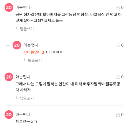
아는언니
0
공원 정자같은데 할아버지들 그런농담 엄청함;; 바깥음식 안 먹고 어
떻게 살어~ 그췌? 실제로 들음.
답글쓰기
아는언니
0
@아는언니3
 ㅅㅂㅋㅋㅋ
답글쓰기
아는언니
0
그래서 나는 그렇게 말하는 인간이 내 미래 배우자일까봐 결혼로망 
다 사라져
답글쓰기
아는언니
0
으으으ㅡㅇㄱ