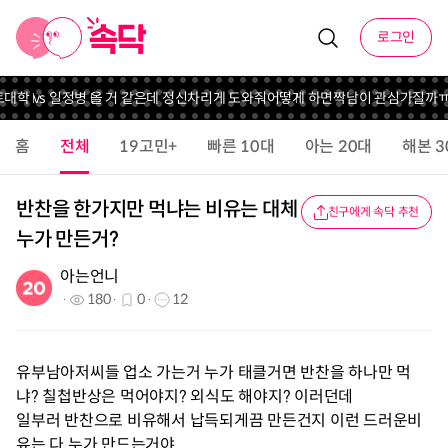
로그인
대학 vs 일
정병 올 거 같은데 정신차리게 도와줘
어떻게 하면짝남이 관심가질까ㅠ
홈
전체
19고민+
빠른 10대
아는 20대
해본 3
반찬을 한가지만 먹냐는 비유는 대체
친구에게 속닥 추천
누가 만든거?
아는언니
180
0
12
유부남아저씨들 업소 가는거 누가 태클거면 반찬을 하나만 먹
냐? 칠첩반상은 먹어야지? 외식도 해야지? 이러던데
일부러 반찬으로 비유해서 납득되게끔 만든건지 이런 드러운비
유는 다 누가 만드는거야