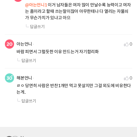
@아는언니1
 이거 남자들은 여자 많이 만날수록 능력이고 여자
는 흠이라고 할때 쓰는말이잖아 아무한테나 다 열리는 자물쇠
가 무슨가치가 있냐고 아으
답글쓰기
아는언니
0
바람 피면서 그럴듯한 이유 만드는거 자기합리화
답글쓰기
해본언니
0
ㄹㅇ 당연히 사람은 반찬1개만 먹고 못살지만 그걸 외도에 비유한다
는게..
답글쓰기