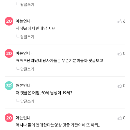
답글쓰기
아는언니
6
저 댓글에서 쉰내남 ㅅㅂ
답글쓰기
아는언니
0
ㅋㅋㅋ난리났네 당사자들은 무슨기분이들까 댓글보고
답글쓰기
해본언니
0
저 댓글은 머임..50세 남성이 19세?
답글쓰기
아는언니
0
역시나 둘이 연애한다는영상 댓글 가관이네 또 싸워,,