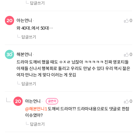
답글쓰기
아는언니
0
와 40대..에서 50대…
답글쓰기
해본언니
0
드라마 도깨비 했을 때도 ㅇㅈㄹ 났잖아 ㅋㅋㅋㅋㅋ 진짜 영포티들 
아재들 신나서 행복회로 돌리고 우리도 만날 수 있다 우리 역시 젊은 
여자 만나는 게 맞다 이러는 게 웃김
답글쓰기
아는언니
0
글쓴이
@해본언니1
 도깨비 드라마?? 드라마내용으로도 댓글로 한참 
이슈였아?
답글쓰기