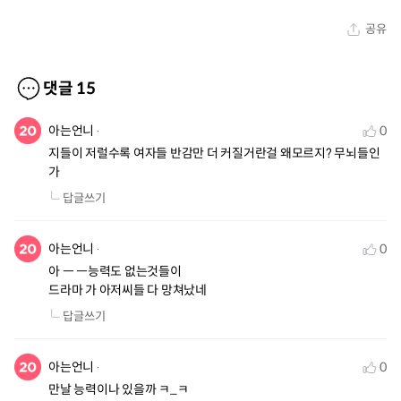
공유
댓글
15
아는언니
0
지들이 저럴수록 여자들 반감만 더 커질거란걸 왜모르지? 무뇌들인
가
답글쓰기
아는언니
0
아 ㅡ ㅡ능력도 없는것들이 

드라마 가 아저씨들 다 망쳐났네
답글쓰기
아는언니
0
만날 능력이나 있을까 ㅋ_ㅋ