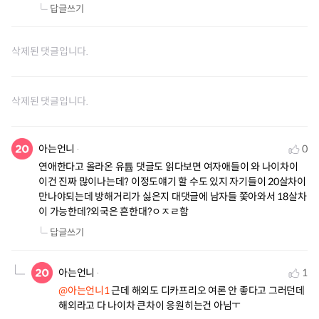
답글쓰기
삭제된 댓글입니다.
삭제된 댓글입니다.
아는언니
0
연애한다고 올라온 유튭 댓글도 읽다보면 여자애들이 와 나이차이 
이건 진짜 많이나는데? 이정도얘기 할 수도 있지 자기들이 20살차이 
만나야되는데 방해거리가 싫은지 대댓글에 남자들 쫓아와서 18살차
이 가능한데?외국은 흔한대?ㅇㅈㄹ함
답글쓰기
아는언니
1
@아는언니1
 근데 해외도 디카프리오 여론 안 좋다고 그러던데 
해외라고 다 나이차 큰차이 응원히는건 아님ㅜ