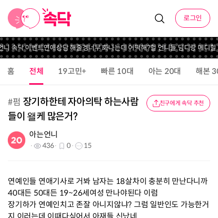
로그인
언니 속닥 이벤트
연애상담 해줄겡
너무 화나는데 어떡해?
헐 언니들 딤디랑 메디힐
홈
전체
19고민+
빠른 10대
아는 20대
해본 3
장기하한테 자아의탁 하는사람
#
펌
친구에게 속닥 추천
들이 왤케 많은거?
아는언니
436
0
15
연예인들 연애기사로 거봐 남자는 18살차이 충분히 만난다니까
40대든 50대든 19~26세여성 만나야된다 이럼
장기하가 연예인치고 존잘 아니지않냐? 그럼 일반인도 가능한거
지 이러는데 이때다싶어서 아재들 신났네