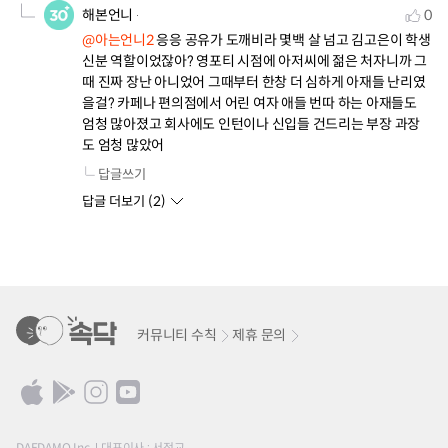
해본언니
0
@아는언니2
 응응 공유가 도깨비라 몇백 살 넘고 김고은이 학생 
신분 역할이었잖아? 영포티 시점에 아저씨에 젊은 처자니까 그
때 진짜 장난 아니었어 그때부터 한창 더 심하게 아재들 난리였
을걸? 카페나 편의점에서 어린 여자 애들 번따 하는 아재들도 
엄청 많아졌고 회사에도 인턴이나 신입들 건드리는 부장 과장
도 엄청 많았어
답글쓰기
답글 더보기 (
2
)
커뮤니티 수칙
제휴 문의
DAEDAMO Inc.
대표이사 : 서정교