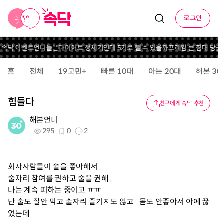
로그인
니 속닥 이벤트
언니들은
다이어트 정체기인데 5키로 뺄 수 있을까
프레임 큰 침대 
홈
전체
19고민+
빠른 10대
아는 20대
해본 3
힘들다
친구에게 속닥 추천
해본언니
295
0
2
회사사람들이 술을 좋아해서
술자리 참여를 권하고 술을 권해..
나는 계속 피하는 중이고 ㅠㅠ
난 술도 잘안 먹고 술자리 즐기지도 않고 몸도 안좋아서 아예 끊
었는데