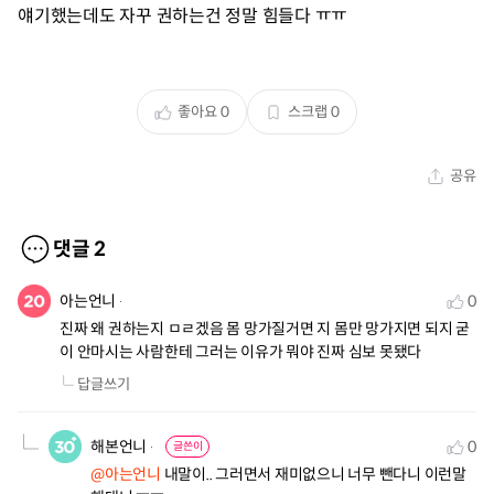
얘기했는데도 자꾸 권하는건 정말 힘들다 ㅠㅠ
좋아요
0
스크랩
0
공유
댓글
2
아는언니
0
진짜 왜 권하는지 ㅁㄹ겠음 몸 망가질거면 지 몸만 망가지면 되지 굳
이 안마시는 사람한테 그러는 이유가 뭐야 진짜 심보 못됐다
답글쓰기
해본언니
0
글쓴이
@아는언니
 내말이.. 그러면서 재미없으니 너무 뺀다니 이런말