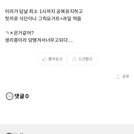
이러거 담날 최소 1시까지 공복유지하고
첫끼로 식단이나 그릭요거트+과일 먹음
ㄱㅊ은거같어?
생리중이라 당땡겨서너무고되다.....
좋아요
0
스크랩
0
공유
댓글
0