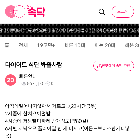
로그인
 속닥 이벤트
하루 톡3번 오는데 8/27까지 존버해볼까? (사진O)
취준생 한번만 살
홈
전체
19고민+
빠른 10대
아는 20대
해본 3
다이어트 식단 봐줄사람
친구에게 속닥 추천
빠른언니
86
0
0
아침에일어나지않아서 거르고...(22시간공봇)
2시쯤에 참치오이덮밥
4시쯤에 저당빨미까레 반개정도(약80칼)
6시반 저녁으로 플라이밀 한 개 마시고(아몬드브리즈한개다넣
음)