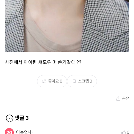
사진에서 아이린 섀도우 머 쓴거같애 ??
좋아요
0
스크랩
0
공유
댓글
3
아는언니
0