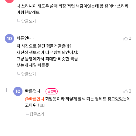
나 쓰리씨이 섀도우 쓸때 화장 저런 색감이엇는데 함 찾아바 쓰리씨
이웜한팔레트
답글쓰기
빠른언니
0
저 사진으로 알긴 힘들거같은데? 

사진상 색보정이 너무 많이되있어서; 

그냥 올영에가서 최대한 비슷한 색을

찾는게 제일 빠를듯
답글쓰기
빠른언니
0
글쓴이
@빠른언니
 화알못이라 저렇게 발색 되는 팔레트 찾고있었는데 
고마워!! 🙂‍↕️
답글쓰기