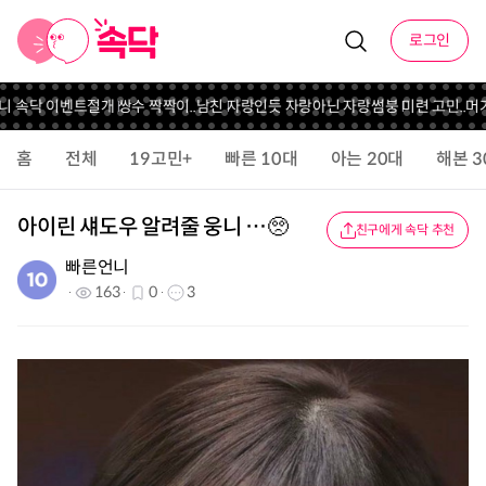
로그인
니 속닥 이벤트
절개 쌍수 짝짝이..
남친 자랑인듯 자랑아닌 자랑
썸붕 미련 고민..
머가
홈
전체
19고민+
빠른 10대
아는 20대
해본 3
아이린 섀도우 알려줄 웅니 …🥺
친구에게 속닥 추천
빠른언니
163
0
3