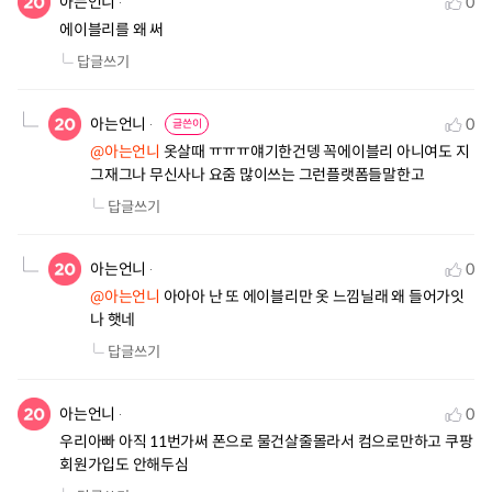
아는언니
0
에이블리를 왜 써
답글쓰기
아는언니
0
글쓴이
@아는언니
 옷살때 ㅠㅠㅠ얘기한건뎅 꼭에이블리 아니여도 지
그재그나 무신사나 요줌 많이쓰는 그런플랫폼들말한고
답글쓰기
아는언니
0
@아는언니
 아아아 난 또 에이블리만 옷 느낌닐래 왜 들어가잇
나 햇네
답글쓰기
아는언니
0
우리아빠 아직 11번가써 폰으로 물건살줄몰라서 컴으로만하고 쿠팡
회원가입도 안해두심