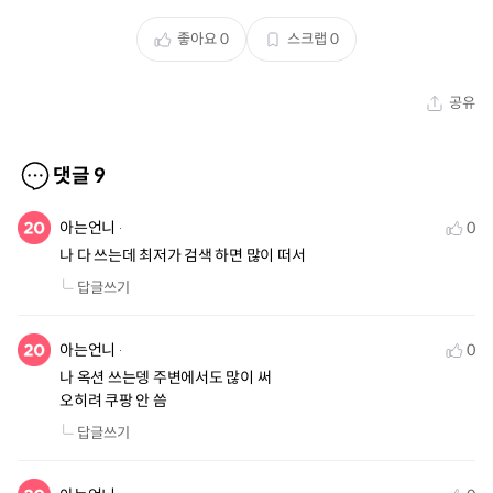
좋아요
0
스크랩
0
공유
댓글
9
아는언니
0
나 다 쓰는데 최저가 검색 하면 많이 떠서
답글쓰기
아는언니
0
나 옥션 쓰는뎅 주변에서도 많이 써

오히려 쿠팡 안 씀
답글쓰기