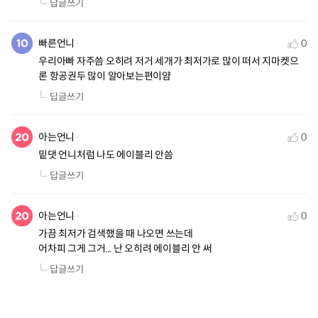
답글쓰기
빠른언니
0
우리아빠 자주씀 오히려 저거 세개가 최저가로 많이 떠서 지마켓으
론 항공권두 많이 알아보는편이얌
답글쓰기
아는언니
0
밑댓 언니처럼 나도 에이블리 안씀
답글쓰기
아는언니
0
가끔 최저가 검색했을 때 나오면 쓰는데

어차피 그게 그거... 난 오히려 에이블리 안 써
답글쓰기