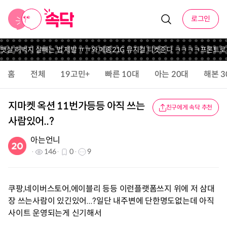
로그인
뱃살 허벅지 살빼는 법 제발 ㅠㅠ
와 메종21G 뮤지컬 티켓준다 ㅋㅋㅋㅋ
프론트로우 
홈
전체
19고민+
빠른 10대
아는 20대
해본 3
지마켓 옥션 11번가등등 아직 쓰는
친구에게 속닥 추천
사람있어..?
아는언니
146
0
9
쿠팡,네이버스토어,에이블리 등등 이런플랫폼쓰지 위에 저 삼대
장 쓰는사람이 있긴있어...?일단 내주변에 단한명도없는데 아직
사이트 운영되는게 신기해서