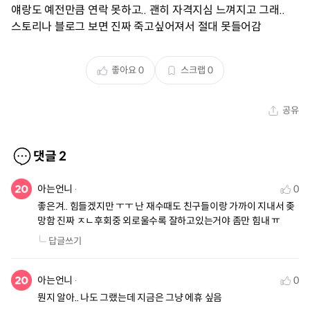
얘랑도 예전만큼 연락 못하고.. 괜히 자격지심 느껴지고 그래..
스토리나 블로그 보면 진짜 죽고싶어져서 절대 못들어감
좋아요
0
스크랩
0
공유
댓글
2
아는언니
0
좋은겨.. 힘들겠지만 ㅜㅜ 난 재수때도 친구들이랑 가까이 지내서 좆
망함 진짜 ㅈㄴ후회중 외로울수록 잘하고있는거야 좀만 힘내 ㅠ
답글쓰기
아는언니
0
뭔지 알아.. 나도 그랬는데 지금은 그냥 에휴 싶음