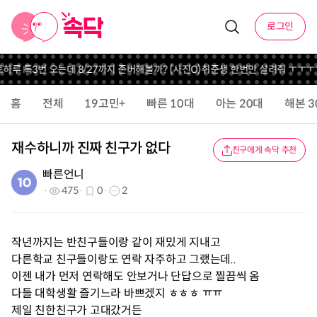
로그인
트
하루 톡3번 오는데 8/27까지 존버해볼까? (사진O)
취준생 한번만 살려줘 ㅜㅜ
홈
전체
19고민+
빠른 10대
아는 20대
해본 3
재수하니까 진짜 친구가 없다
친구에게 속닥 추천
빠른언니
475
0
2
작년까지는 반친구들이랑 같이 재밌게 지내고
다른학교 친구들이랑도 연락 자주하고 그랬는데..
이젠 내가 먼저 연락해도 안보거나 단답으로 찔끔씩 옴
다들 대학생활 즐기느라 바쁘겠지 ㅎㅎㅎ ㅠㅠ
제일 친한친구가 고대갔거든