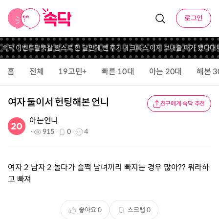
로그인
니 속닥 이벤트
팔뚝살 람스로 한 달만에 뺀 후기
내 크록스 이제 보내줄 때가 됐다
대체
홈
전체
19고민+
빠른 10대
아는 20대
해본 3
여자 둘이서 헌팅해본 언니
친구에게 속닥 추천
아는언니
915
0
4
여자 2 남자 2 놀다가 슬쩍 남녀끼리 빠지는 경우 많아?? 뭐라하
고 빠져
좋아요
0
스크랩
0