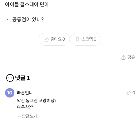
아이돌 걸스데이 민아
…. 공통점이 있나?
좋아요
0
스크랩
0
공유
댓글
1
빠른언니
0
약간 동그란 고양이상?

여우상??
답글쓰기