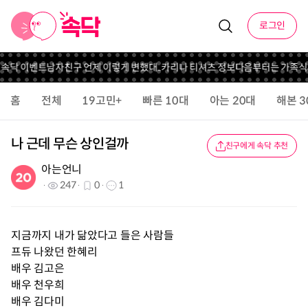
로그인
 속닥 이벤트
남자친구 언제 이렇게 변했대..
카리나 티셔츠 정보
다음부터는 가족식
홈
전체
19고민+
빠른 10대
아는 20대
해본 3
나 근데 무슨 상인걸까
친구에게 속닥 추천
아는언니
247
0
1
지금까지 내가 닮았다고 들은 사람들
프듀 나왔던 한혜리
배우 김고은
배우 천우희
배우 김다미