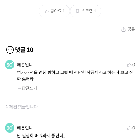
좋아요
1
스크랩
1
공유
댓글
10
해본언니
0
여자가 색을 엄청 밝히고 그럴 때 전남친 작품이라고 하는거 보고 진
짜 싫더라
답글쓰기
삭제된 댓글입니다.
해본언니
0
난 열심히 배워와서 좋던데..
