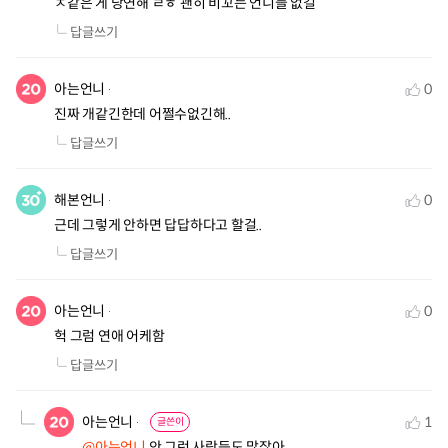
ㅈ같은 게 당연해 ㄹㅎ 괜히 비꼬는 언니들 없길
답글쓰기
아는언니
0
진짜 개같긴한데 어쩔수없긴해..
답글쓰기
해본언니
0
근데 그렇게 안하면 답답하다고 할걸..
답글쓰기
아는언니
0
헉 그럼 연애 어케함
답글쓰기
아는언니
1
글쓴이
@아는언니
 안 그런 사람등도 많잖아
