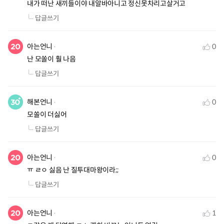
내가 떠난 새끼들이야 내알바아니고 정신못차리고살거고
답글쓰기
아는언니
0
난 모쏠이 훨 나음
답글쓰기
해본언니
0
모쏠이 더싫어
답글쓰기
아는언니
0
ㅠ ㄹㅇ 싫음 난 질투대마왕이라;;
답글쓰기
아는언니
1