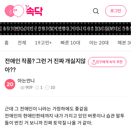
로그인
니 속닥 이벤트
남자친구 언제 이렇게 변했대..
카리나 티셔츠 정보
다음부터는 가족식
홈
전체
19고민+
빠른 10대
아는 20대
해본 3
전애인 작품? 그런 거 진짜 개싫지않
친구에게 속닥 추천
아??
아는언니
909
1
10
근데 그 전애인이 나라는 가정하에도 좆같음
전애인의 현애인한테까지 내가 가지고 있던 버릇이나 습관 말투
들이 번진 거 보니까 진짜 토악질 나올 거 같아;