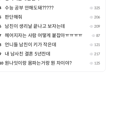
수능 공부 안해도돼?????
4
325
판단해줘
5
206
남친이 생리날 끝나고 보자는데
6
209
헤어지자는 사람 어떻게 붙잡아ㅠㅠㅠㅠ
7
87
언니들 남친이 키가 작은데
8
121
내 남사친 결혼 5년찬데
9
217
원나잇이랑 몸파는거랑 뭔 차이야?
10
125