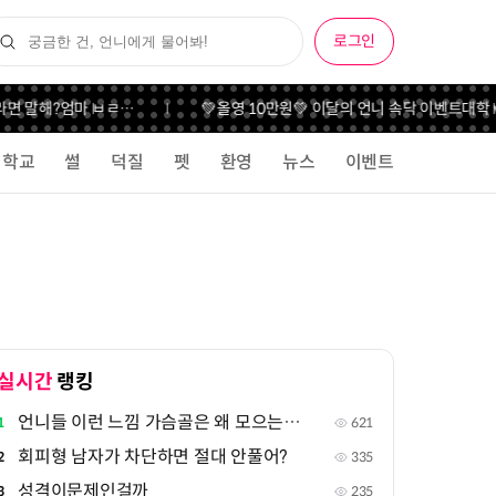
로그인
면 말해?
엄마 ㅂㄹ…
💚올영 10만원💚 이달의 언니 속닥 이벤트
대학 v
학교
썰
덕질
펫
환영
뉴스
이벤트
실시간
랭킹
언니들 이런 느낌 가슴골은 왜 모으는지 궁금해
1
621
회피형 남자가 차단하면 절대 안풀어?
2
335
성격이문제인걸까
3
235