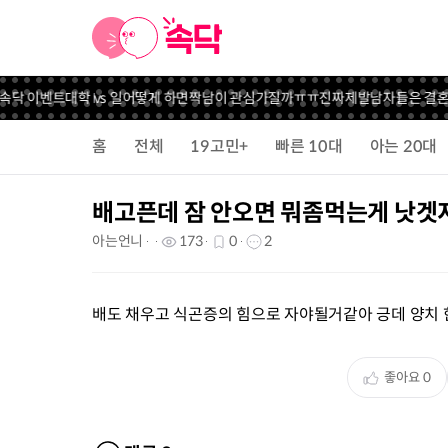
속닥 이벤트
대학 vs 일
어떻게 하면짝남이 관심가질까ㅠㅠ진짜제발
남자들은 결혼하
홈
전체
19고민+
빠른 10대
아는 20대
배고픈데 잠 안오면 뭐좀먹는게 낫겟
아는언니
173
0
2
배도 채우고 식곤증의 힘으로 자야될거같아 긍데 양치 한
좋아요
0