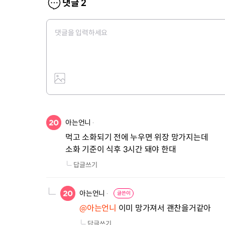
댓글
2
아는언니
먹고 소화되기 전에 누우면 위장 망가지는데

소화 기준이 식후 3시간 돼야 한대
답글쓰기
아는언니
글쓴이
@아는언니
 이미 망가져서 괜찬을거같아
답글쓰기