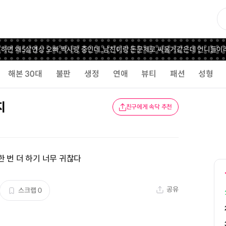
면 왜
5살연상 오빠 짝사랑 중인데..
남친이랑 돈문제로 싸울거같은데 언니들이라
해본 30대
불판
생정
연애
뷰티
패션
성형
지
친구에게 속닥 추천
 번 더 하기 너무 귀찮다
공유
스크랩
0