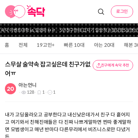
로그인
 속닥 이벤트
대학 vs 일
엄마 ㅂㄹ…
5년친구한테 갑자기 일방적 손절당함
5살연상 
홈
전체
19고민+
빠른 10대
아는 20대
해본 3
스무살 술약속 잡고싶은데 친구가없
친구에게 속닥 추천
어ㅠ
아는언니
128
1
1
내가 고딩올라오고 공부한다고 내신낮은데가서 친구 다 흩어지
고 여기와서 친해진애들은 다 진짜 나쁘게말하면 찐따 좋게말하
면 모범생이고 매년 반마다 다른무리에서 비즈니스로만 다녔거
든