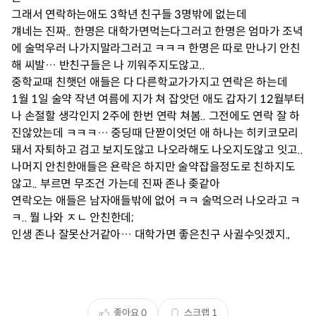
그래서 연락하는애도 3학년 친구들 3명밖에 없는데
걔네는 진짜.. 한명은 대학가면먹는다그러고 한명은 엄마가 조녁
에 술먹우러 나가지말라그러고 ㅋㅋㅋ 한명은 따로 만나기 안친
해 씨발… 반친구들은 나 끼워주지도않고..
중학교때 친햇던 애들은 다 다른학교가가지고 연락은 하는데
1월 1일 술약 작년 여름에 지가 쳐 잡앗던 애도 갑자기 12월부터
나 손절할 생각인지 2주에 한번 연락 쳐봄.. 그전에도 연락 잘 하
진않았는데 ㅋㅋㅋ… 중딩때 단짣이엇던 애 하나는 히키코모리
돼서 자퇴하고 검고 보지도않고 나오라해도 나오지도않고 잇고..
나머지 안친한애들은 욘락은 하지만 술약잡을정도로 친하지도
않고.. 부르면 무조건 가는데 진짜 존나 좆같아
연락오는 애들은 남자애들밖에 없어 ㅋㅋ 술먹으러 나오라고 ㅋ
ㅋ.. 뭘 나와 ㅈㄴ 안친한데;
인생 존나 잘못산거같아… 대학가면 좋은친구 사귈수잇겠지.,
좋아요
0
스크랩
1