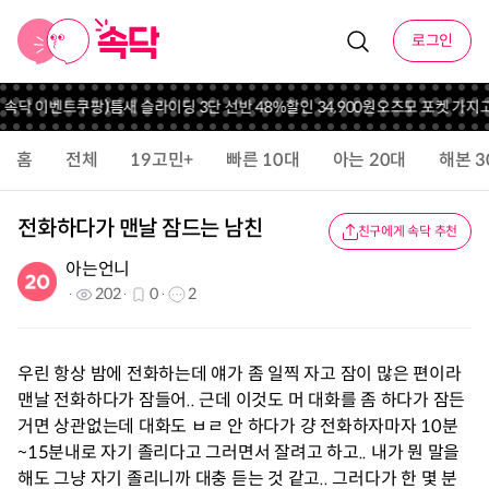
로그인
니 속닥 이벤트
쿠팡)틈새 슬라이딩 3단 선반 48%할인 34,900원
오즈모 포켓 가지고
홈
전체
19고민+
빠른 10대
아는 20대
해본 3
전화하다가 맨날 잠드는 남친
친구에게 속닥 추천
아는언니
202
0
2
우린 항상 밤에 전화하는데 얘가 좀 일찍 자고 잠이 많은 편이라
맨날 전화하다가 잠들어.. 근데 이것도 머 대화를 좀 하다가 잠든
거면 상관없는데 대화도 ㅂㄹ 안 하다가 걍 전화하자마자 10분
~15분내로 자기 졸리다고 그러면서 잘려고 하고.. 내가 뭔 말을
해도 그냥 자기 졸리니까 대충 듣는 것 같고.. 그러다가 한 몇 분