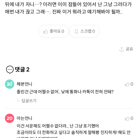
뒤에 내가 자니…? 이러면 이미 잠들어 있어서 난 그냥 그러다가
매번 내가 끊고 그래…. 진짜 이거 뭐라고 얘기해봐야 될까..
좋아요
0
스크랩
0
공유
댓글
2
해본언니
0
졸린건 근데 어쩔수 없어.. 낮에 통화나 카톡이 전혀 안돼?
답글쓰기
아는언니
0
이건 서운해도 어쩔수 없더라... 난 그냥 포기했어 

조금이라도 더 전화하고 싶다고 솔직하게 말해봥 진지하게! 해도 안