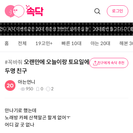
로그인
 언니 속닥 이벤트
같은 20대 취준생 한번만 살려주실 분…
20대중반 들고다니기 
홈
전체
19고민+
빠른 10대
아는 20대
해본 3
오랜만에 오늘이랑 토요일에
#
꼭바줘
친구에게 속닥 추천
두명 친구
아는언니
950
0
2
만나기로 했는데
노래방 카페 산책말곤 할게 없어ㅜ
어디 갈 곳 없나