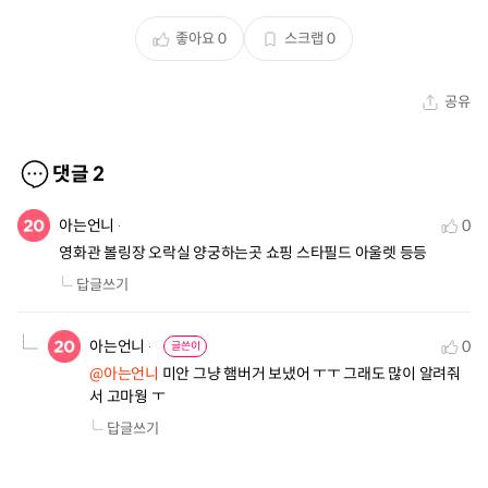
좋아요
0
스크랩
0
공유
댓글
2
아는언니
0
영화관 볼링장 오락실 양궁하는곳 쇼핑 스타필드 아울렛 등등
답글쓰기
아는언니
0
글쓴이
@아는언니
 미안 그냥 햄버거 보냈어 ㅜㅜ 그래도 많이 알려줘
서 고마웡 ㅜ
답글쓰기