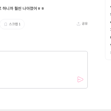
로 하니까 훨씬 나아졌어ㅎㅎ
공유
스크랩
1