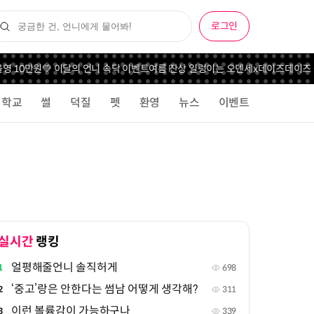
로그인
영 10만원💚 이달의 언니 속닥 이벤트
여름 잔상 일렁이는 오덴세x데이즈데이즈 
학교
썰
덕질
펫
환영
뉴스
이벤트
실시간
랭킹
얼평해줄언니 솔직허게
1
698
‘중고’랑은 안한다는 썸남 어떻게 생각해?
2
311
이런 볼륨감이 가능하구나
3
339