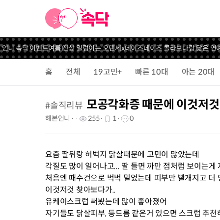
 언니 속닥 이벤트
여름 잔상 일렁이는 오덴세x데이즈데이즈 콜라보
나랑 닮은 연예
홈
전체
19고민+
빠른 10대
아는 20대
모공각화증 때문에 이것저것
#
솔직리뷰
해본언니
255
1
0
요즘 팔뒤랑 허벅지 닭살때문에 고민이 많았는데
각질도 많이 일어나고... 팔 들면 까만 점처럼 보이는게
처음엔 때수건으로 벅벅 밀었는데 피부만 빨개지고 더
이것저것 찾아보다가..
유케이스크럽 써봤는데 많이 좋아졌어
자기들도 닭살피부, 등드름 같은거 있으면 스크럽 추천해