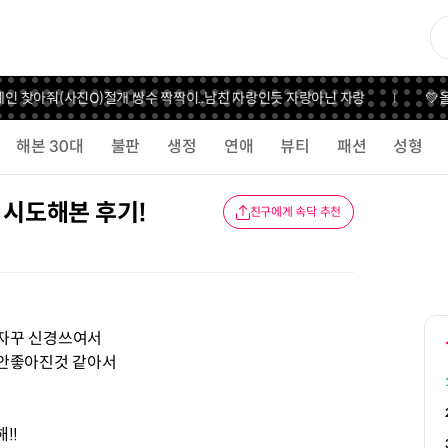
인 찾아줘(사진O)
절개 쌍수 짝짝이..
남친 자랑인듯 자랑아닌 자랑
💚올
해본 30대
불판
생정
연애
뷰티
패션
성형
 시도해본 후기!
친구에게 속닥 추천
 자꾸 신경쓰여서
 안좋아진것 같아서
!!