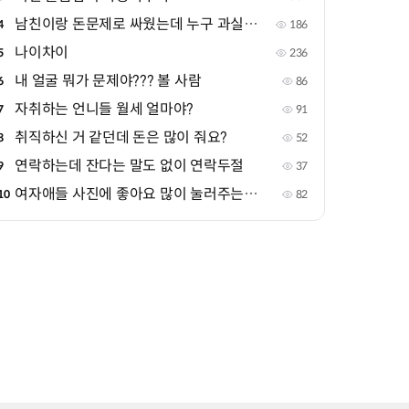
남친이랑 돈문제로 싸웠는데 누구 과실같아?
4
186
나이차이
5
236
내 얼굴 뭐가 문제야??? 볼 사람
6
86
자취하는 언니들 월세 얼마야?
7
91
취직하신 거 같던데 돈은 많이 줘요?
8
52
연락하는데 잔다는 말도 없이 연락두절
9
37
여자애들 사진에 좋아요 많이 눌러주는 애들
10
82