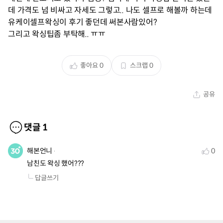
데 가격도 넘 비싸고 자세도 그렇고.. 나도 셀프로 해볼까 하는데
유케이셀프왁싱이 후기 좋던데 써본사람있어?
그리고 왁싱팁좀 부탁해.. ㅠㅠ
좋아요
0
스크랩
0
공유
댓글
1
해본언니
0
남친도 왁싱 했어??? 
답글쓰기