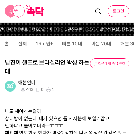
로그인
 언니 속닥 이벤트
대학 vs 일
엄마 ㅂㄹ…
5년친구한테 갑자기 일방적 손절당함
5살
홈
전체
19고민+
빠른 10대
아는 20대
해본 3
남친이 셀프로 브라질리언 왁싱 하는
친구에게 속닥 추천
데
해본언니
443
0
1
나도 해야하는걸까
상대방이 없는데, 내가 있으면 좀 지저분해 보일거같고
안하냐고 물어보더라구ㅠㅠㅠ
예전에 면도기로 했다가 염증? 심하게 나서 왁싱샵 간적은 있는