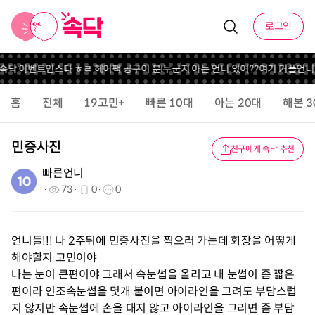
로그인
 속닥 이벤트
인스타 ㅎㄹ 헤어팩 공구
이 분 누군지 아는 언니 있어??
여기 커플언니
홈
전체
19고민+
빠른 10대
아는 20대
해본 3
민증사진
친구에게 속닥 추천
빠른언니
73
0
0
언니들!!! 나 2주뒤에 민증사진을 찍으러 가는데 화장을 어떻게
해야할지 고민이야
나는 눈이 큰편이야 그래서 속눈썹을 올리고 내 눈썹이 좀 짧은
편이라 인조속눈썹을 몇개 붙이면 아이라인을 그려도 부담스럽
지 않지만 속눈썹에 손을 대지 않고 아이라인을 그리면 좀 부담