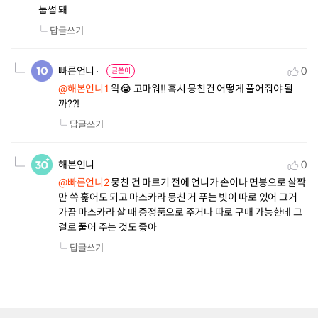
눕썹 돼
답글쓰기
빠른언니
0
글쓴이
@해본언니1
 왁😭 고마워!! 혹시 뭉친건 어떻게 풀어줘야 될
까??!
답글쓰기
해본언니
0
@빠른언니2
 뭉친 건 마르기 전에 언니가 손이나 면봉으로 살짝
만 쓱 훑어도 되고 마스카라 뭉친 거 푸는 빗이 따로 있어 그거 
가끔 마스카라 살 때 증정품으로 주거나 따로 구매 가능한데 그
걸로 풀어 주는 것도 좋아
답글쓰기