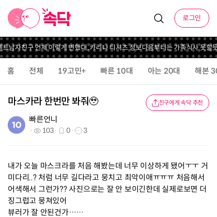
로그인
남자친구 언제 이렇게 변했대..
카리나 티셔츠 정보
다음부터는 가족식사 못할듯
집
홈
전체
19고민+
빠른 10대
아는 20대
해본 3
마스카라 한번만 봐줘🥹
친구에게 속닥 추천
빠른언니
103
0
3
내가 오늘 마스크라를 처음 해봤는데 너무 이상하게 됐어ㅜㅜ 거
미다리..? 처럼 너무 길다라고 뭉치고 최악이애ㅠㅠㅠ 처음해서
어색해서 그런가?? 사진으로는 잘 안 보이긴한데 실제로보면 더
징그럽고 뭉쳐있어
뷰러가 잘 안된건가……