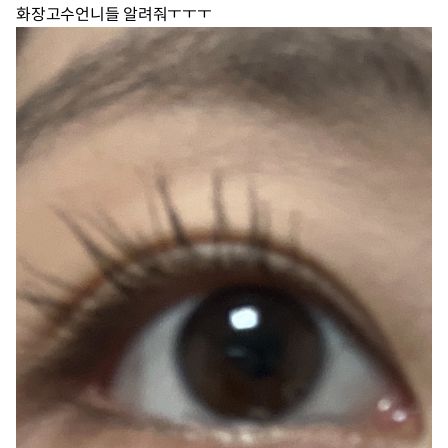
화장고수언니들 알려줘ㅜㅜㅜ