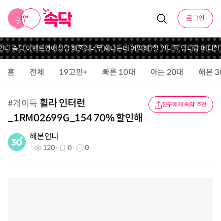
로그인
 언니 속닥 이벤트
연애상담 해줄겡
너무 화나는데 어떡해?
헐 언니들 딤디랑 메디힐
홈
전체
19고민+
빠른 10대
아는 20대
해본 3
휠라 인터런
#
개이득
친구에게 속닥 추천
_1RM02699G_154 70% 할인해
해본언니
120
0
0