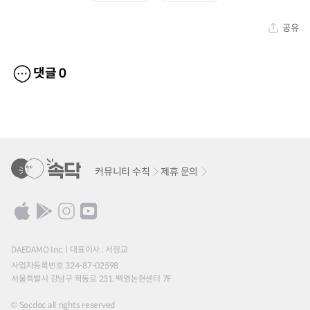
공유
댓글
0
커뮤니티 수칙
제휴 문의
DAEDAMO Inc.
대표이사 : 서정교
사업자등록번호 324-87-02598
서울특별시 강남구 학동로 231, 백영논현센터 7F
© Socdoc all rights reserved