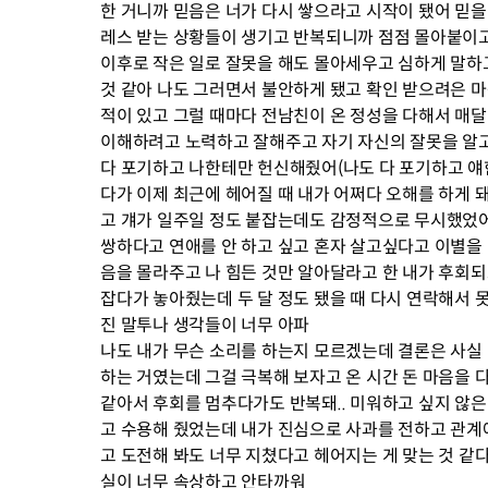
한 거니까 믿음은 너가 다시 쌓으라고 시작이 됐어 믿을
레스 받는 상황들이 생기고 반복되니까 점점 몰아붙이고 
이후로 작은 일로 잘못을 해도 몰아세우고 심하게 말하
것 같아 나도 그러면서 불안하게 됐고 확인 받으려은 마
적이 있고 그럴 때마다 전남친이 온 정성을 다해서 매달
이해하려고 노력하고 잘해주고 자기 자신의 잘못을 알고
다 포기하고 나한테만 헌신해줬어(나도 다 포기하고 얘
다가 이제 최근에 헤어질 때 내가 어쩌다 오해를 하게
고 걔가 일주일 정도 붙잡는데도 감정적으로 무시했었어
쌍하다고 연애를 안 하고 싶고 혼자 살고싶다고 이별을 
음을 몰라주고 나 힘든 것만 알아달라고 한 내가 후회되
잡다가 놓아줬는데 두 달 정도 됐을 때 다시 연락해서 
진 말투나 생각들이 너무 아파
나도 내가 무슨 소리를 하는지 모르겠는데 결론은 사실
하는 거였는데 그걸 극복해 보자고 온 시간 돈 마음을 
같아서 후회를 멈추다가도 반복돼.. 미워하고 싶지 않은
고 수용해 줬었는데 내가 진심으로 사과를 전하고 관계
고 도전해 봐도 너무 지쳤다고 헤어지는 게 맞는 것 같
실이 너무 속상하고 안타까워