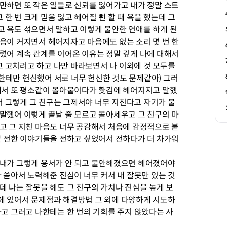
만하면 또 작은 일들로 신뢰를 잃어가고 내가 정말 스트
한 번 크게 믿음 잃고 헤어질 뻔 할 때 욕을 했는데 그
고 욕도 섞으면서 말하고 이렇게 불안한 연애를 하게 된
음이 커지면서 헤어지자고 마음에도 없는 소리 몇 번 한
렸어 계속 관계를 이어온 이유는 정말 깊게 나에 대해서
 고치려고 하고 나만 바라보면서 나 이외에 것 모두를
한테만 헌신했어 서로 너무 헌신한 것도 문제같아) 그러
 돼서 또 평소같이 몰아붙이다가 홧김에 헤어지지고 말했
 그렇게 그 친구는 그제서야 너무 지친다고 자기가 불
말했어 이렇게 끝날 줄 모르고 몰아세우고 그 친구의 마
고 그 지친 마음도 너무 공감해서 처음에 감정적으로 붙
못 전한 이야기들을 전하고 싶었어서 전하다가 더 차가워
 내가 그렇게 용서가 안 되고 불안해졌으면 헤어졌어야
다 쏟아서 노력해준 진심이 너무 커서 내 잘못만 있는 것
데 나는 잘못을 해도 그 친구의 가치나 진심을 높게 보
에 있어서 문제점과 해결방법 그 외에 다양하게 시도하
다고 그러고 나한테는 한 번의 기회를 주지 않았다는 사