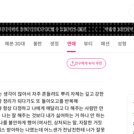
다
다이어트 정체기인데 5키로 뺄 수 있을까
언니들은
💚올영 10만원💚
해본 30대
불판
생정
연애
뷰티
패션
성형
친구에게 속닥 추천
나는 생각이 많아서 자주 흔들려도 뿌리 자체는 깊고 강한
각 정리가 되다가도 또 돌아오고를 반복해
 항상 다정하고 나에게 매달리고 다 해주는 사람만 만
나는 잘 해주는 것보다 내가 싫어하는 거 하나 안 하는
를 불안하게 했어 (여사친, 상처되는 말, 자잘한 거짓
트레스 받아하는 나였는데 어느샌가 전남친한테 너가 잘못