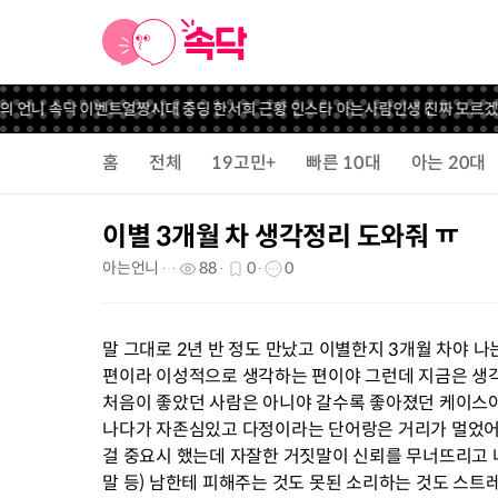
의 언니 속닥 이벤트
얼짱시대 중딩 한서희 근황 인스타 아는사람
인생 진짜 모르겠
홈
전체
19고민+
빠른 10대
아는 20대
이별 3개월 차 생각정리 도와줘 ㅠ
아는언니
88
0
0
말 그대로 2년 반 정도 만났고 이별한지 3개월 차야 
편이라 이성적으로 생각하는 편이야 그런데 지금은 생
처음이 좋았던 사람은 아니야 갈수록 좋아졌던 케이스야
나다가 자존심있고 다정이라는 단어랑은 거리가 멀었어 
걸 중요시 했는데 자잘한 거짓말이 신뢰를 무너뜨리고 나
말 등) 남한테 피해주는 것도 못된 소리하는 것도 스