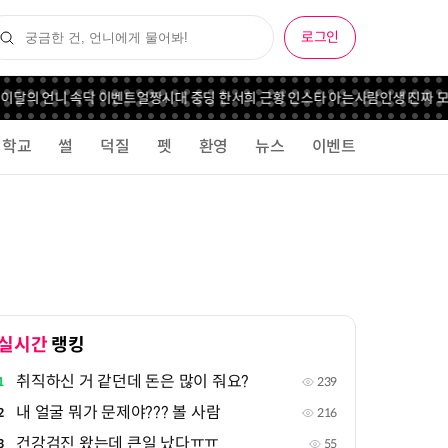
로그인
 이달의 언니 속닥 이벤트
얼짱시대 중딩 한서희 근황 인스타 아는사람
인생 진짜 모
학교
썰
덕질
펫
환영
뉴스
이벤트
실시간
랭킹
취직하신 거 같던데 돈은 많이 줘요?
1
239
내 얼굴 뭐가 문제야??? 볼 사람
2
216
건강검진 왔는데 큰일 났다ㅠㅠ
3
55