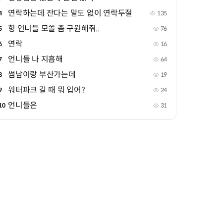
연락하는데 잔다는 말도 없이 연락두절
4
135
힝 언니들 모쏠 좀 구원해줘..
5
76
연락
6
16
언니들 나 지흡해
7
64
썸남이랑 부산가는데
8
19
워터파크 갈 때 뭐 입어?
9
24
언니들은
10
31