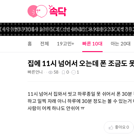
 속닥 이벤트
쿠팡)틈새 슬라이딩 3단 선반 48%할인 34,900원
오즈모 포켓 가지고
홈
전체
19고민+
빠른 10대
아는 20대
집에 11시 넘어서 오는데 폰 조금도 
빠른언니
58
0
1
11시 넘어서 집와서 씻고 하루종일 못 쉬어서 폰 30분
하고 일찍 자래 아니 하루에 30분 정도는 볼 수 있는
사람이 어케 하나도 안쉬어 ㅠ
좋아요
0