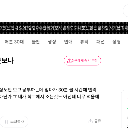
 있는 언니 있어?
담당교수한테 가정사 밝혀도 되나
문신 없는 남자랑 사겨본 적이
해본 30대
불판
생정
연애
뷰티
패션
성형
못보나
친구에게 속닥 추천
 정도만 보고 공부하는데 엄마가 30분 볼 시간에 빨리
거 아닌가 ㅠ 내가 학교에서 조는것도 아닌데 너무 억울해
공유
스크랩
0