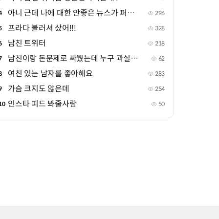
아니 근데 나에 대한 안좋은 뉴스가 퍼진 상태인데
4
296
프라다 블러셔 샀어!!!
5
328
남친 트위터
6
218
남친이랑 돈문제로 싸웠는데 누구 과실같아?
7
62
여친 있는 남자를 좋아해요
8
283
가슴 크지도 않은데
9
254
인스타 피드 봐줄사람
10
50