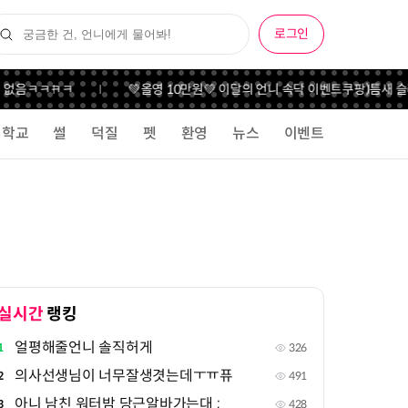
로그인
 없음
ㅋㅋㅋㅋ
💚올영 10만원💚 이달의 언니 속닥 이벤트
쿠팡)틈새 슬라
학교
썰
덕질
펫
환영
뉴스
이벤트
실시간
랭킹
얼평해줄언니 솔직허게
1
326
의사선생님이 너무잘생겻는데ㅜㅠ퓨
2
491
아니 남친 워터밤 당근알바가는대 ;
3
428