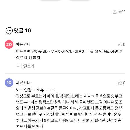
공유
댓글
10
아는언니
0
밴드부면 윤하노래가 무난하지 않나 애초에 고음 잘 안 올라가면 보
컬로 잘 안 뽑지
답글쓰기
빠른언니
0
노… 안됨….비츄……….

진성으로 부르는거 해야대. 백예린 노래는 ㅅㅈㅎ 음색으로 승부고 
밴드부에서는 음색보단 성량 마니 봐서 굳이 밴드 느낌 아니여도 조
으니까 발성 잘보이는걸루 들구와야해. 참고로 나 중고등학교 전부 
밴그부 보컬이구 기장선배님께서 따로 반 찾아와서 꼭 들어와줄수 
잇냐고 하는거 거절하고도 다음년도에 다시 봐서 합격한 전적잇슨 
ㅈㅂ 나를 믿어라