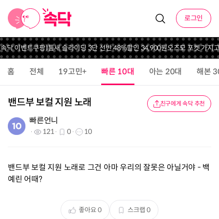
로그인
 속닥 이벤트
쿠팡)틈새 슬라이딩 3단 선반 48%할인 34,900원
오즈모 포켓 가지고 
홈
전체
19고민+
빠른 10대
아는 20대
해본 3
밴드부 보컬 지원 노래
친구에게 속닥 추천
빠른언니
121
0
10
밴드부 보컬 지원 노래로 그건 아마 우리의 잘못은 아닐거야 - 백
예린 어때?
좋아요
0
스크랩
0