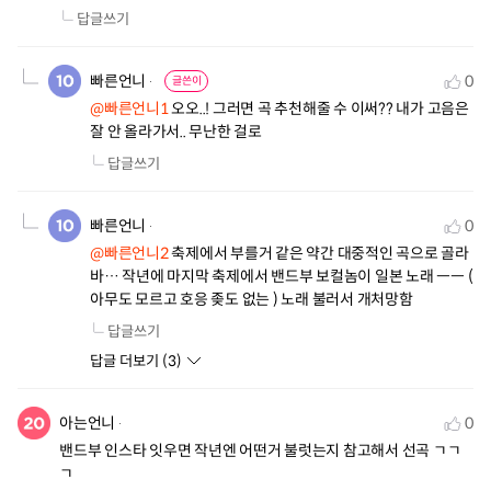
답글쓰기
빠른언니
0
글쓴이
@빠른언니1
 오오..! 그러면 곡 추천해줄 수 이써?? 내가 고음은 
잘 안 올라가서.. 무난한 걸로
답글쓰기
빠른언니
0
@빠른언니2
 축제에서 부를거 같은 약간 대중적인 곡으로 골라
바… 작년에 마지막 축제에서 밴드부 보컬놈이 일본 노래 ㅡㅡ ( 
아무도 모르고 호응 좆도 없는 ) 노래 불러서 개처망함
답글쓰기
답글 더보기 (
3
)
아는언니
0
밴드부 인스타 잇우면 작년엔 어떤거 불럿는지 참고해서 선곡 ㄱㄱ
ㄱ