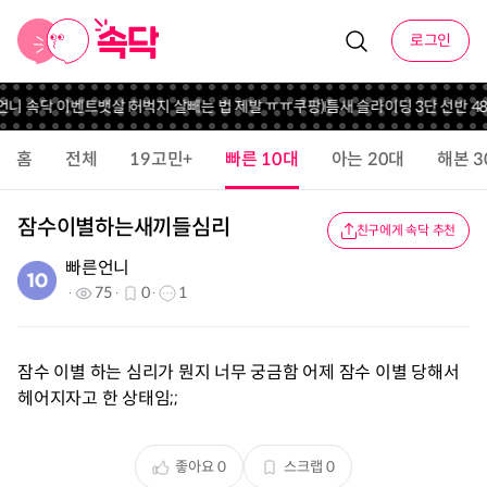
로그인
 언니 속닥 이벤트
뱃살 허벅지 살빼는 법 제발 ㅠㅠ
쿠팡)틈새 슬라이딩 3단 선반 48
홈
전체
19고민+
빠른 10대
아는 20대
해본 3
잠수이별하는새끼들심리
친구에게 속닥 추천
빠른언니
75
0
1
잠수 이별 하는 심리가 뭔지 너무 궁금함 어제 잠수 이별 당해서
헤어지자고 한 상태임;;
좋아요
0
스크랩
0