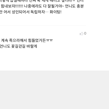
 저렇게 깝칠때마다 진짜 확 세게 때리고 싶더라ㅠ 언니
내보자!!!!!!! 나중에라도 다 잘될거야~ 언니도 충분
지만 어서 성인되어서 독립하자… 화이팅!
0
 계속 죽으라해서 힘들었거든ㅠㅠ

 언니도 꽃길걷길 바랄게