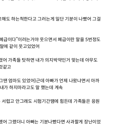
고해도 하는척한다고 그러는게 일단 기분이 나빴어 그걸
무 폐급이다”이러는거야 웃으면서 폐급이란 말을 5번정도
 말에 같이 웃고있었어
졌어 가족들 탓하면 내가 의지박약인거 맞는데 아무도
던것같고
그땐 엄마도 있었어)근데 아빠가 언제 나왔냐면서 아까
 내가 하지마라고도 말 했는데 계속
 서럽고 안그래도 시험기간땜에 힘든데 가족들은 응원
말했어 그랬더니 아빠는 기분나빴다면 사과할게 장난이었