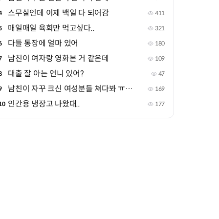
스무살인데 이제 백일 다 되어감
4
411
매일매일 육회만 먹고싶다..
5
321
다들 통장에 얼마 있어
6
180
남친이 여자랑 영화본 거 같은데
7
109
대출 잘 아는 언니 있어?
8
47
남친이 자꾸 크신 여성분들 쳐다봐 ㅠㅠㅠ
9
169
인간용 냉장고 나왔대..
10
177