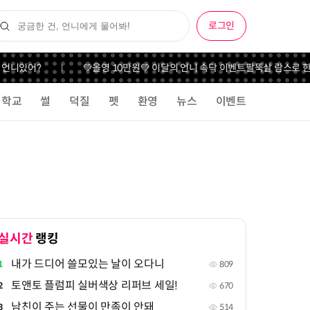
로그인
니있어?
💚올영 10만원💚 이달의 언니 속닥 이벤트
팔뚝살 람스로 한 달
학교
썰
덕질
펫
환영
뉴스
이벤트
실시간
랭킹
내가 드디어 쓸모있는 날이 오다니
1
809
토앤토 플럼피 실버색상 리퍼브 세일!
2
670
남친이 주는 선물이 만족이 안돼
3
514