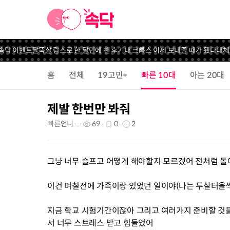
닥 이벤트
팔뚝살 람스로 한 달만에 뺀 후기
내 크록스 이제 보내줄 때가 됐다
대체 왜
홈
전체
19고민+
빠른 10대
아는 20대
제발 한번만 봐줘
빠른언니
69
0
2
그냥 너무 슬프고 어떻게 해야할지 모르겠어 전처럼 
이건 며칠전에 가족이랑 있었던 일이야(나는 두살터울씩
지금 학교 시험기간이잖아 그리고 여러가지 준비할 것들
서 너무 스트레스 받고 힘들었어