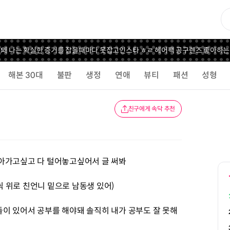
 나는 확실한 증거를 잡을때마다 못잡고
인스타 ㅎㄹ 헤어팩 공구
렌즈 좋아하는 언
해본 30대
불판
생정
연애
뷰티
패션
성형
친구에게 속닥 추천
돌아가고싶고 다 털어놓고싶어서 글 써봐
 위로 친언니 밑으로 남동생 있어)
이 있어서 공부를 해야돼 솔직히 내가 공부도 잘 못해