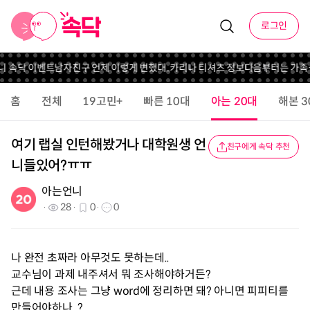
로그인
언니 속닥 이벤트
남자친구 언제 이렇게 변했대..
카리나 티셔츠 정보
다음부터는 가족
홈
전체
19고민+
빠른 10대
아는 20대
해본 3
여기 랩실 인턴해봤거나 대학원생 언
친구에게 속닥 추천
니들있어?ㅠㅠ
아는언니
28
0
0
나 완전 초짜라 아무것도 못하는데..
교수님이 과제 내주셔서 뭐 조사해야하거든?
근데 내용 조사는 그냥 word에 정리하면 돼? 아니면 피피티를
만들어야하나..?