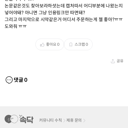
논문같은것도 찾아보라하셧는데 캡처따서 어디부분에 나왔는지
넣어야돼? 아니면 그냥 인용링크만 따면돼?
그리고 마지막으로 시약같은거 어디서 주문하는게 젤 좋아?ㅠㅠ
도와줘 ㅠㅠ
좋아요
0
스크랩
0
공유
댓글
0
커뮤니티 수칙
제휴 문의