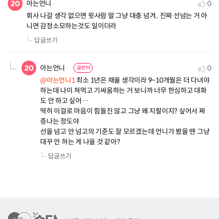
아는언니
0
회사 나갈 생각 없으면 윗사람 말 그냥 대충 넘겨.. 진짜 선넘는 거 아
니면 감정소모하는것도 일이더라
답글쓰기
아는언니
0
글쓴이
@아는언니1
 최소 1년은 채울 생각이라 9~10개월은 더 다녀야 
하는데 나이 쳐먹고 기싸움하는 거 보니까 너무 한심하고 대화
도 안 하고 싶어…

딱히 이걸로 마음이 힘들진 않고 그냥 왜 지랄이지? 싶어서 짜
증나는 정도야

선을 넘고 안 넘고의 기준도 잘 모르겠는데 언니가 봤을 땐 그냥 
대꾸 안 하는 게 나을 것 같아?
답글쓰기