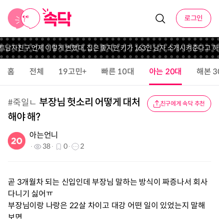
로그인
트
남자친구 언제 이렇게 변했대..
집은 좋지만 키가 163인 남자 소개시켜준다고 하
홈
전체
19고민+
빠른 10대
아는 20대
해본 3
부장님 헛소리 어떻게 대처
#
죽일ㄴ
친구에게 속닥 추천
해야 해?
아는언니
38
0
2
곧 3개월차 되는 신입인데 부장님 말하는 방식이 짜증나서 회사
다니기 싫어ㅠ
부장님이랑 나랑은 22살 차이고 대강 어떤 일이 있었는지 말해
보면