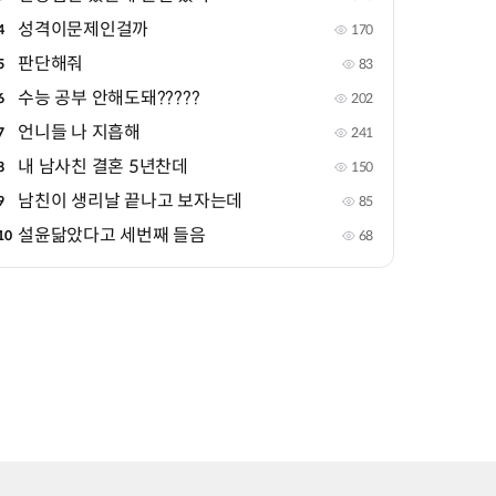
성격이문제인걸까
4
170
판단해줘
5
83
수능 공부 안해도돼?????
6
202
언니들 나 지흡해
7
241
내 남사친 결혼 5년찬데
8
150
남친이 생리날 끝나고 보자는데
9
85
설윤닮았다고 세번째 들음
10
68