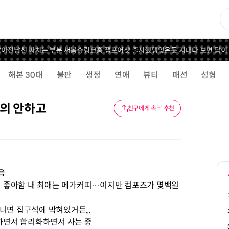
아
전남친 짜치는 부분 써봄
슈링크홈 잽포어샷 출시했댕
잊은듯 지내다 보면 답이 
해본 30대
불판
생정
연애
뷰티
패션
성형
거의 안하고
친구에게 속닥 추천
음
 좋아함 내 최애는 메가커피…이지만 컴포즈가 몇백원
니면 집구석에 박혀있거든,,,
 하면서 합리화하면서 사는 중