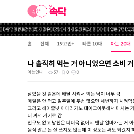
언니 속닥 이벤트
정병 올 거 같은데 정신차리게 도와줘
스터디카페에 있는 간식 있잖
홈
전체
19고민+
빠른 10대
아는 20대
나 솔직히 먹는 거 아니었으면 소비 
아는언니
57
0
0
살았을 것 같은데 배달 시켜서 먹는 낙이 너무 큼
매일은 안 먹고 일주일에 두번 많으면 세번까지 시켜먹
그리고 헤이즐넛 아메리카노 테이크아웃해서 마시는 거
더 싸서 거기로 감
친구도 없고 남친은 더더욱 없어서 맨날 알바가는 거 아
음식 말곤 돈 잘 쓰지도 않는데 이 정도는 써도 되겠지