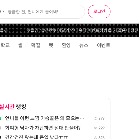
로그인
올까
💚올영 10만원💚 이달의 언니 속닥 이벤트
정병 올 거 같은데 정신
학교
썰
덕질
펫
환영
뉴스
이벤트
실시간
랭킹
언니들 이런 느낌 가슴골은 왜 모으는지 궁금해
1
379
회피형 남자가 차단하면 절대 안풀어?
2
229
건강검진 왔는데 큰일 났다ㅠㅠ
3
326